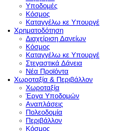
Υποδομές
Κόσμος
Καταγγέλω κε Υπουργέ
Χρηματοδότηση
Διαχείριση Δανείων
Κόσμος
Καταγγέλω κε Υπουργέ
Στεγαστικά Δάνεια
Νέα Προϊόντα
Χωροταξία & Περιβάλλον
Χωροταξία
Έργα Υποδομών
Αναπλάσεις
Πολεοδομία
Περιβάλλον
Κόσμος