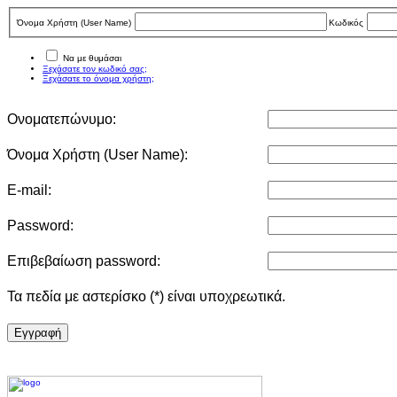
Όνομα Χρήστη (User Νame)
Κωδικός
Να με θυμάσαι
Ξεχάσατε τον κωδικό σας;
Ξεχάσατε το όνομα χρήστη;
Ονοματεπώνυμο:
Όνομα Χρήστη (User Νame):
E-mail:
Password:
Επιβεβαίωση password:
Τα πεδία με αστερίσκο (*) είναι υποχρεωτικά.
Eγγραφή