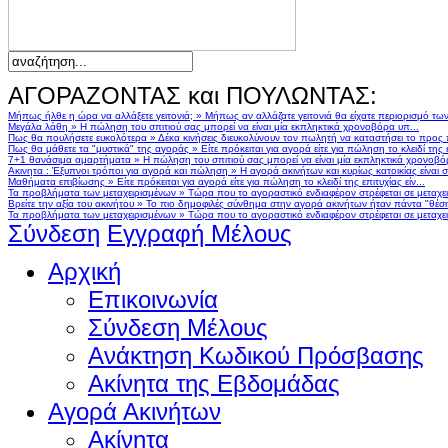
ΑΓΟΡΑΖΟΝΤΑΣ και ΠΟΥΛΩΝΤΑΣ:
Μήπως ήλθε η ώρα να αλλάξετε γειτονιά;
»
Μήπως αν αλλάζατε γειτονιά θα είχατε περιορισμό τω
Μεγάλα λάθη
»
Η πώληση του σπιτιού σας μπορεί να είναι μία εκπληκτικά χρονοβόρα υπ...
Πως θα πουλήσετε ευκολότερα
»
Δέκα κινήσεις διευκολύνουν τον πωλητή να καταστήσει το προς
Πως θα μάθετε τα "μυστικά" της αγοράς
»
Είτε πρόκειται για αγορά είτε για πώληση το κλειδί της ε
7+1 θανάσιμα αμαρτήματα
»
Η πώληση του σπιτιού σας μπορεί να είναι μία εκπληκτικά χρονοβό
Ακινητα : Έξυπνοι τρόποι για αγορά και πώληση
»
Η αγορά ακινήτων και κυρίως κατοικίας είναι 
Μαθήματα επιβίωσης
»
Είτε πρόκειται για αγορά είτε για πώληση το κλειδί της επιτυχίας είν...
Τα προβλήματα των μεταχειρισμένων
»
Τώρα που το αγοραστικό ενδιαφέρον στρέφεται σε μεταχειρ
Βρείτε την αξία του ακινήτου
»
Το πιο δημοφιλές σύνθημα στην αγορά ακινήτων ήταν πάντα "θέση,
Τα προβλήματα των μεταχειρισμένων
»
Τώρα που το αγοραστικό ενδιαφέρον στρέφεται σε μεταχειρ
Σύνδεση
Εγγραφή Μέλους
Αρχική
Επικοινωνία
Σύνδεση Μέλους
Ανάκτηση Κωδικού Πρόσβασης
Ακίνητα της Εβδομάδας
Αγορά Ακινήτων
Ακίνητα