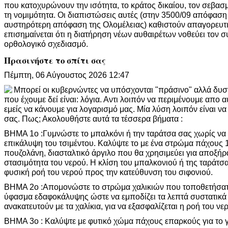
που κατοχυρώνουν την ισότητα, το κράτος δικαίου, τον σεβασ
τη νομιμότητα. Οι διαπιστώσεις αυτές (στην 3500/09 απόφασ
αυστηρότερη απόφαση της Ολομέλειας) καθιστούν απαγορευτι
επισημαίνεται ότι η διατήρηση νέων αυθαιρέτων νοθεύει τον 
ορθολογικό σχεδιασμό.
Πρασινήστε το σπίτι σας
Πέμπτη, 06 Αύγουστος 2026 12:47
Μπορεί οι κυβερνώντες να υπόσχονται "πράσινο" αλλά δυσ
που έχουμε δεί είναι: λόγια. Αντι λοιπόν να περιμένουμε απο 
εμείς να κάνουμε για λογαρισμό μας. Μία λύση λοιπόν είναι ν
σας. Πως; Ακολουθήστε αυτά τα τέσσερα βήματα :
ΒΗΜΑ 1ο :Γυμνώστε το μπαλκόνι ή την ταράτσα σας χωρίς να
επικάλυψη του τσιμέντου. Καλύψτε το με ένα στρώμα πάχους 1
πουζολάνη, διασταλτικό άργιλο που θα χρησιμεύει για αποξήρ
στασιμότητα του νερού. Η κλίση του μπαλκονιού ή της ταράτσα
φυσική ροή του νερού προς την κατεύθυνση του σιφονιού.
ΒΗΜΑ 2ο :Απομονώστε το στρώμα χαλικιών που τοποθετήσατε
ύφασμα εδαφοκάλυψης ώστε να εμποδίζει τα λεπτά συστατικά
ανακατευτούν με τα χαλίκια, για να εξασφαλίζεται η ροή του νε
ΒΗΜΑ 3ο : Καλύψτε με φυτικό χώμα πάχους επαρκούς για το γ