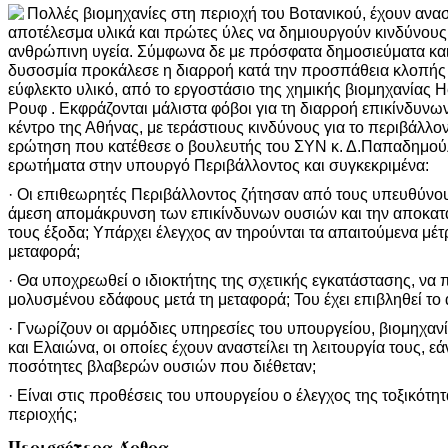
Πολλές βιομηχανίες στη περιοχή του Βοτανικού, έχουν αναστ
αποτέλεσμα υλικά και πρώτες ύλες να δημιουργούν κινδύνους 
ανθρώπινη υγεία. Σύμφωνα δε με πρόσφατα δημοσιεύματα και 
δυσοσμία προκάλεσε η διαρροή κατά την προσπάθεια κλοπής 
εύφλεκτο υλικό, από το εργοστάσιο της χημικής βιομηχανίας H
Ρουφ . Εκφράζονται μάλιστα φόβοι για τη διαρροή επικίνδυν
κέντρο της Αθήνας, με τεράστιους κινδύνους για το περιβάλλον
ερώτηση που κατέθεσε ο βουλευτής του ΣΥΝ κ. Δ.Παπαδημούλ
ερωτήματα στην υπουργό Περιβάλλοντος και συγκεκριμένα:
· Οι επιθεωρητές Περιβάλλοντος ζήτησαν από τους υπευθύνου
άμεση απομάκρυνση των επικίνδυνων ουσιών και την αποκατ
τους έξοδα; Υπάρχει έλεγχος αν τηρούνται τα απαιτούμενα μέτ
μεταφορά;
· Θα υποχρεωθεί ο ιδιοκτήτης της σχετικής εγκατάστασης, να 
μολυσμένου εδάφους μετά τη μεταφορά; Του έχει επιβληθεί το
· Γνωρίζουν οι αρμόδιες υπηρεσίες του υπουργείου, βιομηχαν
και Ελαιώνα, οι οποίες έχουν αναστείλει τη λειτουργία τους, εά
ποσότητες βλαβερών ουσιών που διέθεταν;
· Είναι στις προθέσεις του υπουργείου ο έλεγχος της τοξικότ
περιοχής;
Περισσότερα Άρθρα...