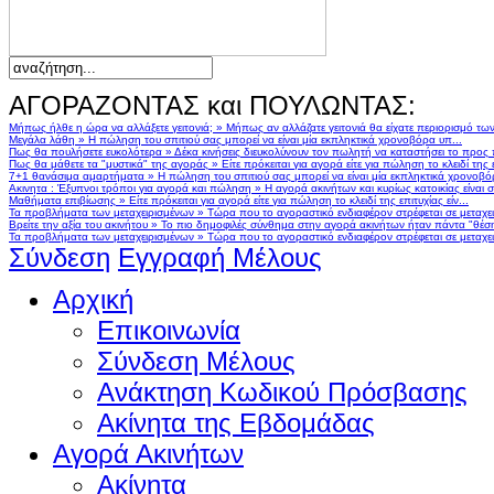
ΑΓΟΡΑΖΟΝΤΑΣ και ΠΟΥΛΩΝΤΑΣ:
Μήπως ήλθε η ώρα να αλλάξετε γειτονιά;
»
Μήπως αν αλλάζατε γειτονιά θα είχατε περιορισμό τω
Μεγάλα λάθη
»
Η πώληση του σπιτιού σας μπορεί να είναι μία εκπληκτικά χρονοβόρα υπ...
Πως θα πουλήσετε ευκολότερα
»
Δέκα κινήσεις διευκολύνουν τον πωλητή να καταστήσει το προς
Πως θα μάθετε τα "μυστικά" της αγοράς
»
Είτε πρόκειται για αγορά είτε για πώληση το κλειδί της ε
7+1 θανάσιμα αμαρτήματα
»
Η πώληση του σπιτιού σας μπορεί να είναι μία εκπληκτικά χρονοβό
Ακινητα : Έξυπνοι τρόποι για αγορά και πώληση
»
Η αγορά ακινήτων και κυρίως κατοικίας είναι 
Μαθήματα επιβίωσης
»
Είτε πρόκειται για αγορά είτε για πώληση το κλειδί της επιτυχίας είν...
Τα προβλήματα των μεταχειρισμένων
»
Τώρα που το αγοραστικό ενδιαφέρον στρέφεται σε μεταχειρ
Βρείτε την αξία του ακινήτου
»
Το πιο δημοφιλές σύνθημα στην αγορά ακινήτων ήταν πάντα "θέση,
Τα προβλήματα των μεταχειρισμένων
»
Τώρα που το αγοραστικό ενδιαφέρον στρέφεται σε μεταχειρ
Σύνδεση
Εγγραφή Μέλους
Αρχική
Επικοινωνία
Σύνδεση Μέλους
Ανάκτηση Κωδικού Πρόσβασης
Ακίνητα της Εβδομάδας
Αγορά Ακινήτων
Ακίνητα