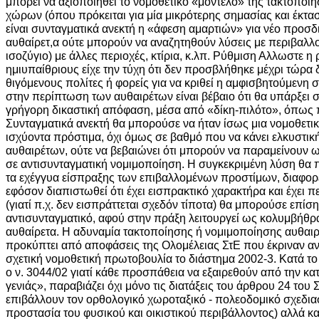
μπορεί να αξιοποιηθεί το νομοθετικό «μοντέλο» της τακτοποί
χώρων (όπου πρόκειται για μία μικρότερης σημασίας και έκτ
είναι συνταγματικά ανεκτή η «άφεση αμαρτιών» για νέο προσδ
αυθαίρετ,α ούτε μπορούν να αναζητηθούν λύσεις με περιβαλλο
ισοζύγιο) με άλλες περιοχές, κτίρια, κ.λπ. Ρύθμιση Αλλωστε η 
ημιυπαίθριους είχε την τύχη ότι δεν προσβλήθηκε μέχρι τώρα
θιγόμενους πολίτες ή φορείς για να κριθεί η αμφισβητούμενη 
στην περίπτωση των αυθαιρέτων είναι βέβαιο ότι θα υπάρξει
γρήγορη δικαστική απόφαση, μέσα από «δίκη-πιλότο», όπως 
Συνταγματικά ανεκτή θα μπορούσε να ήταν ίσως μια νομοθετι
ισχύοντα πρόστιμα, όχι όμως σε βαθμό που να κάνει ελκυστικ
αυθαιρέτων, ούτε να βεβαιώνει ότι μπορούν να παραμείνουν ω
σε αντισυνταγματική νομιμοποίηση. Η συγκεκριμένη λύση θα 
τα εχέγγυα είσπραξης των επιβαλλομένων προστίμων, διαφορε
εφόσον διαπιστωθεί ότι έχει εισπρακτικό χαρακτήρα και έχει π
(γιατί π.χ. δεν εισπράττεται σχεδόν τίποτα) θα μπορούσε επίσ
αντισυνταγματικό, αφού στην πράξη λειτουργεί ως κολυμβήθρ
αυθαίρετα. Η αδυναμία τακτοποίησης ή νομιμοποίησης αυθαιρ
προκύπτει από αποφάσεις της Ολομέλειας ΣτΕ που έκριναν αντ
σχετική νομοθετική πρωτοβουλία το διάστημα 2002-3. Κατά το 
ο ν. 3044/02 γιατί κάθε προσπάθεια να εξαιρεθούν από την κ
γενιάς», παραβιάζει όχι μόνο τις διατάξεις του άρθρου 24 του
επιβάλλουν τον ορθολογικό χωροταξικό - πολεοδομικό σχεδια
προστασία του φυσικού και οικιστικού περιβάλλοντος) αλλά και