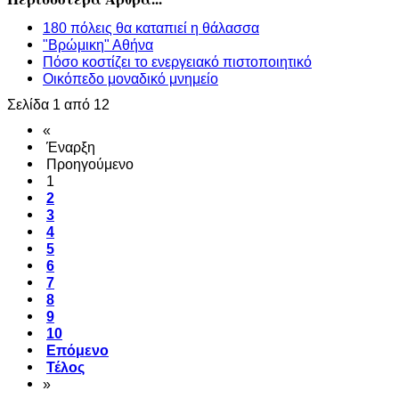
180 πόλεις θα καταπιεί η θάλασσα
"Βρώμικη" Αθήνα
Πόσο κοστίζει το ενεργειακό πιστοποιητικό
Οικόπεδο μοναδικό μνημείο
Σελίδα 1 από 12
«
Έναρξη
Προηγούμενο
1
2
3
4
5
6
7
8
9
10
Επόμενο
Τέλος
»