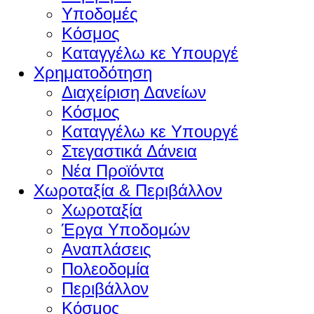
Υποδομές
Κόσμος
Καταγγέλω κε Υπουργέ
Χρηματοδότηση
Διαχείριση Δανείων
Κόσμος
Καταγγέλω κε Υπουργέ
Στεγαστικά Δάνεια
Νέα Προϊόντα
Χωροταξία & Περιβάλλον
Χωροταξία
Έργα Υποδομών
Αναπλάσεις
Πολεοδομία
Περιβάλλον
Κόσμος