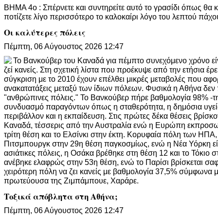
ΒΗΜΑ 4ο : Σπέρνετε και συντηρείτε αυτό το γρασίδι όπως θα κ
ποτίζετε λίγο περισσότερο το καλοκαίρι λόγο του λεπτού πάχ
Οι καλύτερες πόλεις
Πέμπτη, 06 Αύγουστος 2026 12:47
Το Βανκούβερ του Καναδά για πέμπτο συνεχόμενο χρόνο είν
ζεί κανείς. Στη σχετική λίστα που προέκυψε από την ετήσια έρ
σύγκριση με το 2010 έχουν επέλθει μικρές μεταβολές που αφο
ανακατατάξεις μεταξύ των ίδιων πόλεων. Φυσικά η Αθήνα δεν 
"ανθρώπινες πόλεις." Το Βανκούβερ πήρε βαθμολογία 98% -την
συνδυασμό παραγόντων όπως η σταθερότητα, η δημόσια υγεία
περιβάλλον και η εκπαίδευση. Στις πρώτες δέκα θέσεις βρίσκο
Καναδά, τέσσερις από την Αυστραλία ενώ η Ευρώπη εκπροσωπ
τρίτη θέση και το Ελσίνκι στην έκτη. Κορυφαία πόλη των ΗΠΑ,
Πιτσμπουργκ στην 29η θέση παγκοσμίως, ενώ η Νέα Υόρκη είν
ασιάτικες πόλεις, η Οσάκα βρέθηκε στη θέση 12 και το Τόκιο σ
ανέβηκε ελαφρώς στην 53η θέση, ενώ το Παρίσι βρίσκεται σα
χειρότερη πόλη να ζει κανείς με βαθμολογία 37,5% σύμφωνα με
πρωτεύουσα της Ζιμπάμπουε, Χαράρε.
Τοξικά απόβλητα στη Αθήνα;
Πέμπτη, 06 Αύγουστος 2026 12:47