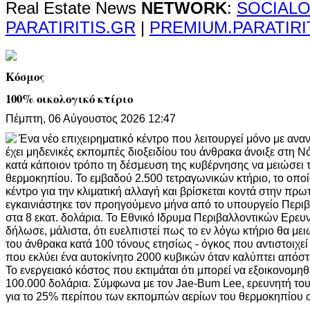
Real Estate News
NETWORK
:
SOCIALO
PARATIRITIS.GR
|
PREMIUM.PARATIRI
Κόσμος
100% οικολογικό κτίριο
Πέμπτη, 06 Αύγουστος 2026 12:47
Ένα νέο επιχειρηματικό κέντρο που λειτουργεί μόνο με ανα
έχει μηδενικές εκπομπές διοξειδίου του άνθρακα άνοιξε στη 
κατά κάποιον τρόπο τη δέσμευση της κυβέρνησης να μειώσει 
θερμοκηπίου. Το εμβαδού 2.500 τετραγωνικών κτήριο, το οποίο
κέντρο για την κλιματική αλλαγή και βρίσκεται κοντά στην πρ
εγκαινιάστηκε τον προηγούμενο μήνα από το υπουργείο Περιβ
στα 8 εκατ. δολάρια. Το Εθνικό Ιδρυμα Περιβαλλοντικών Ερε
δήλωσε, μάλιστα, ότι ευελπιστεί πως το εν λόγω κτήριο θα μει
του άνθρακα κατά 100 τόνους ετησίως - όγκος που αντιστοιχεί
που εκλύει ένα αυτοκίνητο 2000 κυβικών όταν καλύπτει απόσ
Το ενεργειακό κόστος που εκτιμάται ότι μπορεί να εξοικονομη
100.000 δολάρια. Σύμφωνα με τον Jae-Bum Lee, ερευνητή του
για το 25% περίπου των εκπομπών αερίων του θερμοκηπίου σ