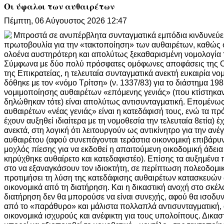
Οι ύφαλοι των αυθαιρέτων
Πέμπτη, 06 Αύγουστος 2026 12:47
Μπροστά σε ανυπέρβλητα συνταγματικά εμπόδια κινδυνεύει 
πρωτοβουλία για την «τακτοποίηση» των αυθαιρέτων, καθώς 
ολοένα αυστηρότερη και απολύτως ξεκαθαρισμένη νομολογία
Σύμφωνα με δύο πολύ πρόσφατες ομόφωνες αποφάσεις της Ο
της Επικρατείας, η τελευταία συνταγματικά ανεκτή ευκαιρία ν
δόθηκε με τον «νόμο Τρίτση» (ν. 1337/83) για το διάστημα 19
νομιμοποίησης αυθαιρέτων «επόμενης γενιάς» (που κτίστηκαν
δηλώθηκαν τότε) είναι απολύτως αντισυνταγματική. Επομένω
αυθαιρέτων «νέας γενιάς» είναι η κατεδάφισή τους, ενώ τα π
έχουν αυξηθεί ιδιαίτερα με τη νομοθεσία την τελευταία 8ετία) έ
ανεκτά, στη λογική ότι λειτουργούν ως αντικίνητρο για την αν
αυθαιρέτου (αφού συνεπάγονται τεράστια οικονομική επιβάρυνσ
μοχλός πίεσης για να εκδοθεί η απαιτούμενη οικοδομική άδεια
κηρύχθηκε αυθαίρετο και κατεδαφιστέο). Επίσης τα αυξημέν
στο να εξαναγκάσουν τον ιδιοκτήτη, σε περίπτωση πολεοδομ
προτιμήσει τη λύση της κατεδάφισης αυθαιρέτων κατασκευώ
οικονομικά από τη διατήρηση. Και η δικαστική ανοχή στο σκέλο
διατήρηση δεν θα μπορούσε να είναι συνεχής, αφού θα ισοδ
από το «παράθυρο» και μάλιστα πολλαπλά αντισυνταγματική, α
οικονομικά ισχυρούς και ανέφικτη για τους υπολοίπους. Δικαστ