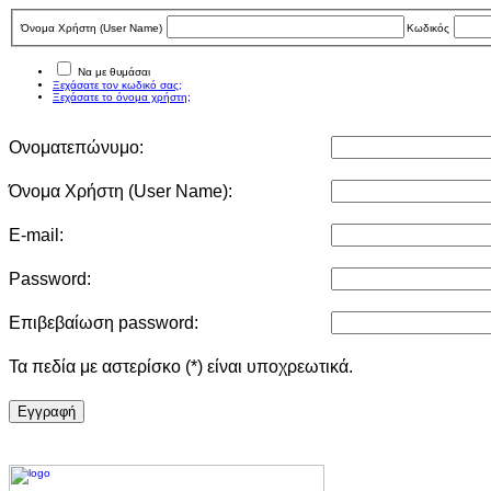
Όνομα Χρήστη (User Νame)
Κωδικός
Να με θυμάσαι
Ξεχάσατε τον κωδικό σας;
Ξεχάσατε το όνομα χρήστη;
Ονοματεπώνυμο:
Όνομα Χρήστη (User Νame):
E-mail:
Password:
Επιβεβαίωση password:
Τα πεδία με αστερίσκο (*) είναι υποχρεωτικά.
Eγγραφή