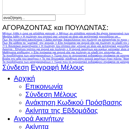
ΑΓΟΡΑΖΟΝΤΑΣ και ΠΟΥΛΩΝΤΑΣ:
Μήπως ήλθε η ώρα να αλλάξετε γειτονιά;
»
Μήπως αν αλλάζατε γειτονιά θα είχατε περιορισμό τω
Μεγάλα λάθη
»
Η πώληση του σπιτιού σας μπορεί να είναι μία εκπληκτικά χρονοβόρα υπ...
Πως θα πουλήσετε ευκολότερα
»
Δέκα κινήσεις διευκολύνουν τον πωλητή να καταστήσει το προς
Πως θα μάθετε τα "μυστικά" της αγοράς
»
Είτε πρόκειται για αγορά είτε για πώληση το κλειδί της ε
7+1 θανάσιμα αμαρτήματα
»
Η πώληση του σπιτιού σας μπορεί να είναι μία εκπληκτικά χρονοβό
Ακινητα : Έξυπνοι τρόποι για αγορά και πώληση
»
Η αγορά ακινήτων και κυρίως κατοικίας είναι 
Μαθήματα επιβίωσης
»
Είτε πρόκειται για αγορά είτε για πώληση το κλειδί της επιτυχίας είν...
Τα προβλήματα των μεταχειρισμένων
»
Τώρα που το αγοραστικό ενδιαφέρον στρέφεται σε μεταχειρ
Βρείτε την αξία του ακινήτου
»
Το πιο δημοφιλές σύνθημα στην αγορά ακινήτων ήταν πάντα "θέση,
Τα προβλήματα των μεταχειρισμένων
»
Τώρα που το αγοραστικό ενδιαφέρον στρέφεται σε μεταχειρ
Σύνδεση
Εγγραφή Μέλους
Αρχική
Επικοινωνία
Σύνδεση Μέλους
Ανάκτηση Κωδικού Πρόσβασης
Ακίνητα της Εβδομάδας
Αγορά Ακινήτων
Ακίνητα