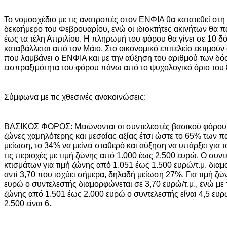
Το νομοσχέδιο με τις ανατροπές στον ΕΝΦΙΑ θα κατατεθεί στη
δεκαήμερο του Φεβρουαρίου, ενώ οι ιδιοκτήτες ακινήτων θα 
έως τα τέλη Απριλίου. Η πληρωμή του φόρου θα γίνει σε 10 δ
καταβάλλεται από τον Μάιο. Στο οικονομικό επιτελείο εκτιμούν ό
που λαμβάνει ο ΕΝΦΙΑ και με την αύξηση του αριθμού των δό
εισπραξιμότητα του φόρου πάνω από το ψυχολογικό όριο του
Σύμφωνα με τις χθεσινές ανακοινώσεις:
ΒΑΣΙΚΟΣ ΦΟΡΟΣ: Μειώνονται οι συντελεστές βασικού φόρου 
ζώνες χαμηλότερης και μεσαίας αξίας έτσι ώστε το 65% των π
μείωση, το 34% να μείνει σταθερό και αύξηση να υπάρξει για 
τις περιοχές με τιμή ζώνης από 1.000 έως 2.500 ευρώ. Ο συν
κτισμάτων για τιμή ζώνης από 1.051 έως 1.500 ευρώ/τ.μ. διαμ
αντί 3,70 που ισχύει σήμερα, δηλαδή μείωση 27%. Για τιμή ζ
ευρώ ο συντελεστής διαμορφώνεται σε 3,70 ευρώ/τ.μ., ενώ με 
ζώνης από 1.501 έως 2.000 ευρώ ο συντελεστής είναι 4,5 ευρώ
2.500 είναι 6.