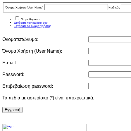
Όνομα Χρήστη (User Νame)
Κωδικός
Να με θυμάσαι
Ξεχάσατε τον κωδικό σας;
Ξεχάσατε το όνομα χρήστη;
Ονοματεπώνυμο:
Όνομα Χρήστη (User Νame):
E-mail:
Password:
Επιβεβαίωση password:
Τα πεδία με αστερίσκο (*) είναι υποχρεωτικά.
Eγγραφή