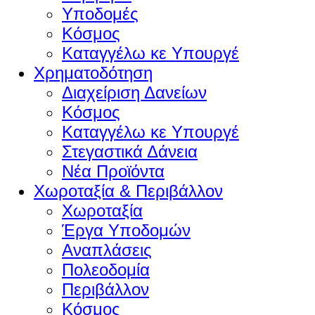
Υποδομές
Κόσμος
Καταγγέλω κε Υπουργέ
Χρηματοδότηση
Διαχείριση Δανείων
Κόσμος
Καταγγέλω κε Υπουργέ
Στεγαστικά Δάνεια
Νέα Προϊόντα
Χωροταξία & Περιβάλλον
Χωροταξία
Έργα Υποδομών
Αναπλάσεις
Πολεοδομία
Περιβάλλον
Κόσμος