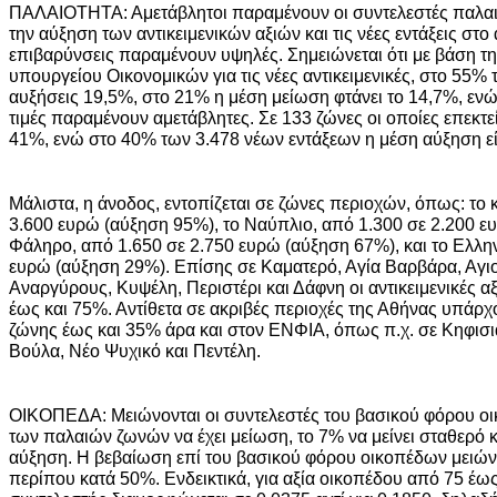
ΠΑΛΑΙΟΤΗΤΑ: Αμετάβλητοι παραμένουν οι συντελεστές παλαι
την αύξηση των αντικειμενικών αξιών και τις νέες εντάξεις στο 
επιβαρύνσεις παραμένουν υψηλές. Σημειώνεται ότι με βάση τη
υπουργείου Οικονομικών για τις νέες αντικειμενικές, στο 55
αυξήσεις 19,5%, στο 21% η μέση μείωση φτάνει το 14,7%, ενώ
τιμές παραμένουν αμετάβλητες. Σε 133 ζώνες οι οποίες επεκτε
41%, ενώ στο 40% των 3.478 νέων εντάξεων η μέση αύξηση ε
Μάλιστα, η άνοδος, εντοπίζεται σε ζώνες περιοχών, όπως: το 
3.600 ευρώ (αύξηση 95%), το Ναύπλιο, από 1.300 σε 2.200 ε
Φάληρο, από 1.650 σε 2.750 ευρώ (αύξηση 67%), και το Ελλην
ευρώ (αύξηση 29%). Επίσης σε Καματερό, Αγία Βαρβάρα, Αγιο 
Αναργύρους, Κυψέλη, Περιστέρι και Δάφνη οι αντικειμενικές α
έως και 75%. Αντίθετα σε ακριβές περιοχές της Αθήνας υπάρχο
ζώνης έως και 35% άρα και στον ΕΝΦΙΑ, όπως π.χ. σε Κηφισιά
Βούλα, Νέο Ψυχικό και Πεντέλη.
ΟΙΚΟΠΕΔΑ: Μειώνονται οι συντελεστές του βασικού φόρου οι
των παλαιών ζωνών να έχει μείωση, το 7% να μείνει σταθερό κα
αύξηση. Η βεβαίωση επί του βασικού φόρου οικοπέδων μειώνε
περίπου κατά 50%. Ενδεικτικά, για αξία οικοπέδου από 75 έως