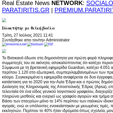
Real Estate News
NETWORK
:
SOCIALO
PARATIRITIS.GR
|
PREMIUM.PARATIRI
Ιδιοκτήτης με θεϊκή βούλα
Τρίτη, 27 Ιούλιος 2021 11:41
Συντάχθηκε απο τον/την Administrator
Το Βατικανό έδωσε στη δημοσιότητα για πρώτη φορά πληροφορ
συμμετοχές του σε ακίνητα, αποκαλύπτοντας ότι κατέχει περισ
Σύμφωνα με τη βρετανική εφημερίδα Guardian, κατέχει 4.051 ακ
περίπου 1.120 στο εξωτερικό, συμπεριλαμβανομένων των πρε
κόσμο. Συγκεκριμένα η εφημερίδα αναφέρεται σε δυο έγγραφα,
κατάσταση για το 2020 για την Αγία Έδρα και ο πρώτος δημό
Διοίκηση της Κληρονομιάς της Αποστολικής Έδρας (Apsa), επ
τελευταία ότι ένα είδος γενικού λογιστικού γραφείου, διαχειρίζε
πληρώνει μισθούς και ενεργεί ως γραφείο αγορών και τμήμα 
Βάσει των στοιχείων μόνο το 14% περίπου των ιταλικών ιδιοκτ
αγοράς, ενώ οι υπόλοιπες ενοικιάστηκαν με μειωμένες τιμές,
εκκλησιών. Περίπου το 40% ήταν ιδρύματα όπως σχολεία, μον