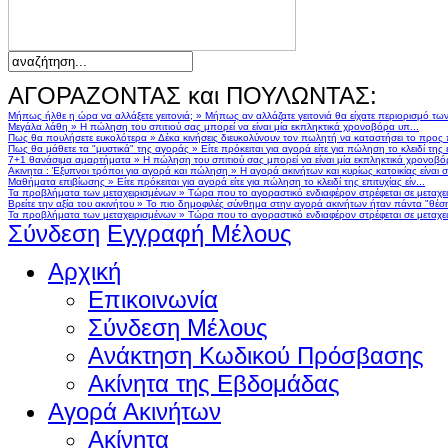
ΑΓΟΡΑΖΟΝΤΑΣ και ΠΟΥΛΩΝΤΑΣ:
Μήπως ήλθε η ώρα να αλλάξετε γειτονιά;
»
Μήπως αν αλλάζατε γειτονιά θα είχατε περιορισμό τω
Μεγάλα λάθη
»
Η πώληση του σπιτιού σας μπορεί να είναι μία εκπληκτικά χρονοβόρα υπ...
Πως θα πουλήσετε ευκολότερα
»
Δέκα κινήσεις διευκολύνουν τον πωλητή να καταστήσει το προς
Πως θα μάθετε τα "μυστικά" της αγοράς
»
Είτε πρόκειται για αγορά είτε για πώληση το κλειδί της ε
7+1 θανάσιμα αμαρτήματα
»
Η πώληση του σπιτιού σας μπορεί να είναι μία εκπληκτικά χρονοβό
Ακινητα : Έξυπνοι τρόποι για αγορά και πώληση
»
Η αγορά ακινήτων και κυρίως κατοικίας είναι 
Μαθήματα επιβίωσης
»
Είτε πρόκειται για αγορά είτε για πώληση το κλειδί της επιτυχίας είν...
Τα προβλήματα των μεταχειρισμένων
»
Τώρα που το αγοραστικό ενδιαφέρον στρέφεται σε μεταχειρ
Βρείτε την αξία του ακινήτου
»
Το πιο δημοφιλές σύνθημα στην αγορά ακινήτων ήταν πάντα "θέση,
Τα προβλήματα των μεταχειρισμένων
»
Τώρα που το αγοραστικό ενδιαφέρον στρέφεται σε μεταχειρ
Σύνδεση
Εγγραφή Μέλους
Αρχική
Επικοινωνία
Σύνδεση Μέλους
Ανάκτηση Κωδικού Πρόσβασης
Ακίνητα της Εβδομάδας
Αγορά Ακινήτων
Ακίνητα