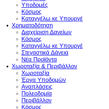
Υποδομές
Κόσμος
Καταγγέλω κε Υπουργέ
Χρηματοδότηση
Διαχείριση Δανείων
Κόσμος
Καταγγέλω κε Υπουργέ
Στεγαστικά Δάνεια
Νέα Προϊόντα
Χωροταξία & Περιβάλλον
Χωροταξία
Έργα Υποδομών
Αναπλάσεις
Πολεοδομία
Περιβάλλον
Κόσμος