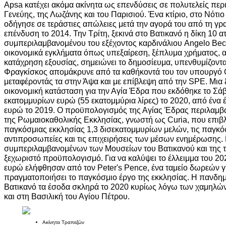
Apsa κατέχει ακόμα ακίνητα ως επενδύσεις σε πολυτελείς περι
Γενεύης, της Λωζάνης και του Παρισιού. Ένα κτίριο, στο Νότιο
οδήγησε σε τεράστιες απώλειες μετά την αγορά του από τη γρ
επένδυση το 2014. Την Τρίτη, ξεκινά στο Βατικανό η δίκη 10 
συμπεριλαμβανομένου του εξέχοντος καρδινάλιου Angelo Becc
οικονομικά εγκλήματα όπως υπεξαίρεση, ξέπλυμα χρήματος, α
κατάχρηση εξουσίας, σημειώνει το δημοσίευμα, υπενθυμίζοντα
Φραγκίσκος απομάκρυνε από τα καθήκοντά του τον υπουργό 
μεταφέροντάς τα στην Άψα και με επίβλεψη από την SPE. Μια
οικονομική κατάσταση για την Αγία Έδρα που εκδόθηκε το Σάβ
εκατομμυρίων ευρώ (55 εκατομμύρια λίρες) το 2020, από ένα 
ευρώ το 2019. Ο προϋπολογισμός της Αγίας Έδρας περιλαμβάν
της Ρωμαιοκαθολικής Εκκλησίας, γνωστή ως Curia, που επιβλέ
παγκόσμιας εκκλησίας 1,3 δισεκατομμυρίων μελών, τις παγκό
αντιπροσωπείες και τις επιχειρήσεις των μέσων ενημέρωσης.
συμπεριλαμβανομένων των Μουσείων του Βατικανού και της τρ
ξεχωριστό προϋπολογισμό. Για να καλύψει το έλλειμμα του 20
ευρώ ελήφθησαν από τον Peter's Pence, ένα ταμείο δωρεών γ
πραγματοποιήσει το παγκόσμιο έργο της εκκλησίας. Η πανδημ
Βατικανό τα έσοδα σκληρά το 2020 κυρίως λόγω των χαμηλώ
και στη Βασιλική του Αγίου Πέτρου.
Ακίνητα Τραπεζών