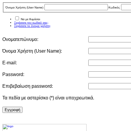
Όνομα Χρήστη (User Νame)
Κωδικός
Να με θυμάσαι
Ξεχάσατε τον κωδικό σας;
Ξεχάσατε το όνομα χρήστη;
Ονοματεπώνυμο:
Όνομα Χρήστη (User Νame):
E-mail:
Password:
Επιβεβαίωση password:
Τα πεδία με αστερίσκο (*) είναι υποχρεωτικά.
Eγγραφή