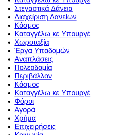
Στεγαστικά Δάνεια
Διαχείριση Δανείων
Κόσμος
Καταγγέλω κε Υπουργέ
Χωροταξία
Έργα Υποδομών
Αναπλάσεις
Πολεοδομία
Περιβάλλον
Κόσμος
Καταγγέλω κε Υπουργέ
Φόροι
Αγορά
Χρήμα
Επιχειρήσεις
Κοινωνία