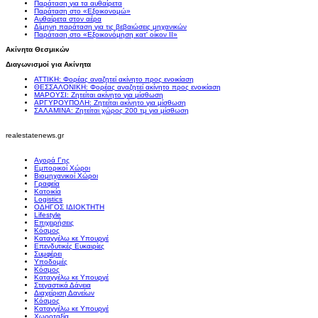
Παράταση για τα αυθαίρετα
Παράταση στο «Εξοικονομώ»
Αυθαίρετα στον αέρα
Δίμηνη παράταση για τις βεβαιώσεις μηχανικών
Παράταση στο «Εξοικονόμηση κατ' οίκον II»
Ακίνητα Θεσμικών
Διαγωνισμοί για Ακίνητα
ΑΤΤΙΚΗ: Φορέας αναζητεί ακίνητο προς ενοικίαση
ΘΕΣΣΑΛΟΝΙΚΗ: Φορέας αναζητεί ακίνητο προς ενοικίαση
ΜΑΡΟΥΣΙ: Ζητείται ακίνητο για μίσθωση
ΑΡΓΥΡΟΥΠΟΛΗ: Ζητείται ακίνητο για μίσθωση
ΣΑΛΑΜΙΝΑ: Ζητείται χώρος 200 τμ για μίσθωση
realestatenews.gr
Αγορά Γης
Εμπορικοί Χώροι
Βιομηχανικοί Χώροι
Γραφεία
Κατοικία
Logistics
ΟΔΗΓΟΣ ΙΔΙΟΚΤΗΤΗ
Lifestyle
Επιχειρήσεις
Κόσμος
Καταγγέλω κε Υπουργέ
Επενδυτικές Ευκαιρίες
Συμφέρει
Υποδομές
Κόσμος
Καταγγέλω κε Υπουργέ
Στεγαστικά Δάνεια
Διαχείριση Δανείων
Κόσμος
Καταγγέλω κε Υπουργέ
Χωροταξία