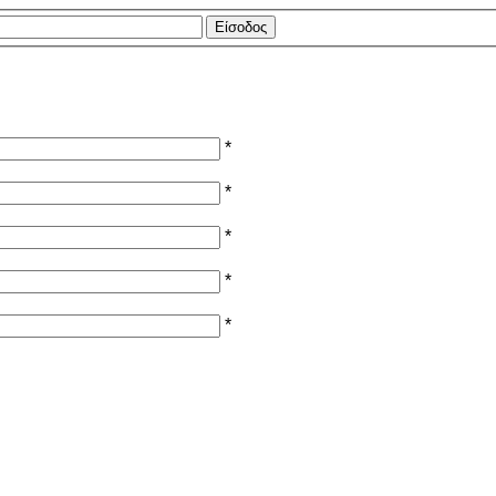
*
*
*
*
*