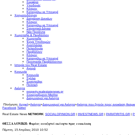
Συμφέρει
Υποδομές
Κόσμος
Καταγγέλω κε Υπουργέ
Χρηματοδότηση
Διαχείριση Δανείων
Κόσμος
Καταγγέλω κε Υπουργέ
Στεγαστικά Δάνεια
Νέα Προϊόντα
Χωροταξία & Περιβάλλον
Χωροταξία
Έργα Υποδομών
Αναπλάσεις
Πολεοδομία
Περιβάλλον
Κόσμος
Καταγγέλω κε Υπουργέ
Προστασία Περιβάλλοντος
Ιστορία του Real Estate
Αγορά
Κοινωνία
Κοινωνία
Σχόλια
Συνεντεύξεις
Πολιτική
Ακίνητα
property.realestatenews.gr
Συνεργαζόμενοι Μεσίτες
Διαγωνισμοί για Ακίνητα
Πλοήγηση:
Αρχική
»
Ακίνητα
»
Διαγωνισμοί για Ακίνητα
»
Ακίνητα που ζητούν προς ενοικίαση θεσμικ
Facebook
Twitter
Real Estate News
NETWORK
:
SOCIALOPINION.GR
|
INVESTNEWS.GR
|
PARATIRITIS.GR
|
P
ΘΕΣΣΑΛΟΝΙΚΗ: Φορέας αναζητεί ακίνητο προς ενοικίαση
Πέμπτη, 15 Απρίλιος 2010 10:52