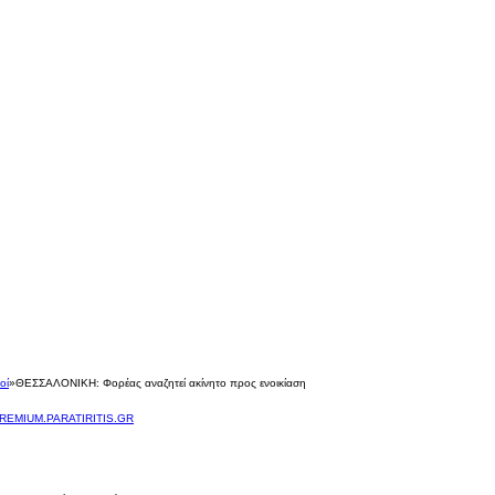
οί
»
ΘΕΣΣΑΛΟΝΙΚΗ: Φορέας αναζητεί ακίνητο προς ενοικίαση
REMIUM.PARATIRITIS.GR