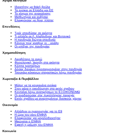
Αγορά Ακινήτων
Ιδιοκτήτης με θεϊκή βούλα
Τα ενοίκια σε Ελλάδα και ΕΕ
Το κίνημα της ανακαίνισης
Μισθωτήρια και αυξήσεις
Ελαφρύνσεις με ξένες πλάτες
Επενδύσεις
Τρείς επενδύσεις σε ακίνητα
Τι αλλάζει σε Λ. Αλεξάνδρας και Βοτανικό
Η πανδημία διώχνει επενδυτές
Κάνουν τους κινέζους οι ...κινέζοι
Οι μπίζνες της πανδημίας
Χρηματοδότηση
Ακριβότερο το ευρώ
Φορολογική ΄έκρηξη στα ακίνητα
Κόλπα τραπεζιτών
Δόσεις δανείων προσαρμοσμένες στην πανδημία
Τσουνάμι κόκκινων στεγαστικών λόγω πανδημίας
Χωροταξία & Περιβάλλον
Μύλος με τα κουρεμένα ενοίκια
Στον αέρα η οικοδόμηση στα εκτός σχεδιου
Κονταίνει λόγω ανατιμήσεων το ΕΞΟΙΚΟΝΟΜΩ
Οι αναδασώσεις στις πυρόπληκτες περιοχές
Εκτός σχεδίου με αναρτημένους δασικούς χάρτες
Οικονομία
Αλλάζουν οι ημερομηνίες για το Ε9
Η ώρα του νέου ΕΝΦΙΑ
Ελαφρύνσεις για μεγαλοϊδιοκτήτες
Μειώνεται ο ΕΝΦΙΑ
Εφικτή η μείωση του ΕΝΦΙΑ
Κοινωνία