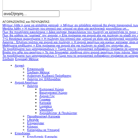
ΑΓΟΡΑΖΟΝΤΑΣ και ΠΟΥΛΩΝΤΑΣ:
Μήπως ήλθε η ώρα να αλλάξετε γειτονιά;
»
Μήπως αν αλλάζατε γειτονιά θα είχατε περιορισμό τω
Μεγάλα λάθη
»
Η πώληση του σπιτιού σας μπορεί να είναι μία εκπληκτικά χρονοβόρα υπ...
Πως θα πουλήσετε ευκολότερα
»
Δέκα κινήσεις διευκολύνουν τον πωλητή να καταστήσει το προς
Πως θα μάθετε τα "μυστικά" της αγοράς
»
Είτε πρόκειται για αγορά είτε για πώληση το κλειδί της ε
7+1 θανάσιμα αμαρτήματα
»
Η πώληση του σπιτιού σας μπορεί να είναι μία εκπληκτικά χρονοβό
Ακινητα : Έξυπνοι τρόποι για αγορά και πώληση
»
Η αγορά ακινήτων και κυρίως κατοικίας είναι 
Μαθήματα επιβίωσης
»
Είτε πρόκειται για αγορά είτε για πώληση το κλειδί της επιτυχίας είν...
Τα προβλήματα των μεταχειρισμένων
»
Τώρα που το αγοραστικό ενδιαφέρον στρέφεται σε μεταχειρ
Βρείτε την αξία του ακινήτου
»
Το πιο δημοφιλές σύνθημα στην αγορά ακινήτων ήταν πάντα "θέση,
Τα προβλήματα των μεταχειρισμένων
»
Τώρα που το αγοραστικό ενδιαφέρον στρέφεται σε μεταχειρ
Σύνδεση
Εγγραφή Μέλους
Αρχική
Επικοινωνία
Σύνδεση Μέλους
Ανάκτηση Κωδικού Πρόσβασης
Ακίνητα της Εβδομάδας
Αγορά Ακινήτων
Ακίνητα
Εμπορικοί Χώροι
Βιομηχανικοί Χώροι
Αγορά Γης
Γραφεια
Κατοικία
Logistics
Οικοδομή
Αγοράζοντας & Πουλώντας
Παραθεριστική Κατοικία
Lifestyle
Επιχειρήσεις
Κόσμος
Καταγγέλω κε Υπουργέ
Επενδύσεις
Επενδυτικές Ευκαιρίες