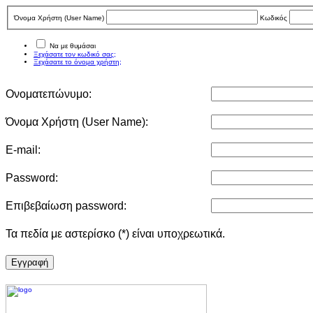
Όνομα Χρήστη (User Νame)
Κωδικός
Να με θυμάσαι
Ξεχάσατε τον κωδικό σας;
Ξεχάσατε το όνομα χρήστη;
Ονοματεπώνυμο:
Όνομα Χρήστη (User Νame):
E-mail:
Password:
Επιβεβαίωση password:
Τα πεδία με αστερίσκο (*) είναι υποχρεωτικά.
Eγγραφή