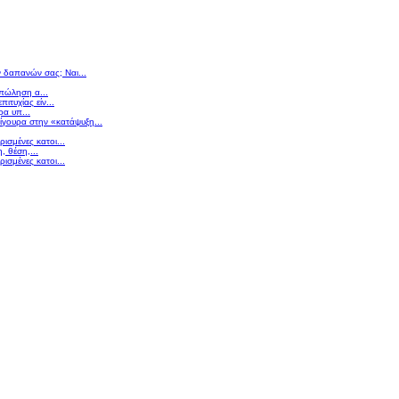
ν δαπανών σας; Ναι...
 πώληση α...
πιτυχίας είν...
ρα υπ...
σίγουρα στην «κατάψυξη...
ισμένες κατοι...
 θέση,...
ισμένες κατοι...