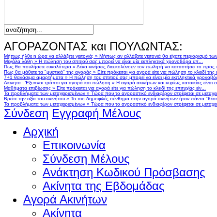
ΑΓΟΡΑΖΟΝΤΑΣ και ΠΟΥΛΩΝΤΑΣ:
Μήπως ήλθε η ώρα να αλλάξετε γειτονιά;
»
Μήπως αν αλλάζατε γειτονιά θα είχατε περιορισμό τω
Μεγάλα λάθη
»
Η πώληση του σπιτιού σας μπορεί να είναι μία εκπληκτικά χρονοβόρα υπ...
Πως θα πουλήσετε ευκολότερα
»
Δέκα κινήσεις διευκολύνουν τον πωλητή να καταστήσει το προς
Πως θα μάθετε τα "μυστικά" της αγοράς
»
Είτε πρόκειται για αγορά είτε για πώληση το κλειδί της ε
7+1 θανάσιμα αμαρτήματα
»
Η πώληση του σπιτιού σας μπορεί να είναι μία εκπληκτικά χρονοβό
Ακινητα : Έξυπνοι τρόποι για αγορά και πώληση
»
Η αγορά ακινήτων και κυρίως κατοικίας είναι 
Μαθήματα επιβίωσης
»
Είτε πρόκειται για αγορά είτε για πώληση το κλειδί της επιτυχίας είν...
Τα προβλήματα των μεταχειρισμένων
»
Τώρα που το αγοραστικό ενδιαφέρον στρέφεται σε μεταχειρ
Βρείτε την αξία του ακινήτου
»
Το πιο δημοφιλές σύνθημα στην αγορά ακινήτων ήταν πάντα "θέση,
Τα προβλήματα των μεταχειρισμένων
»
Τώρα που το αγοραστικό ενδιαφέρον στρέφεται σε μεταχειρ
Σύνδεση
Εγγραφή Μέλους
Αρχική
Επικοινωνία
Σύνδεση Μέλους
Ανάκτηση Κωδικού Πρόσβασης
Ακίνητα της Εβδομάδας
Αγορά Ακινήτων
Ακίνητα