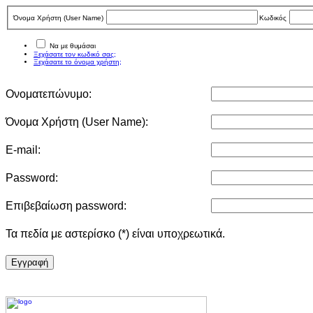
Όνομα Χρήστη (User Νame)
Κωδικός
Να με θυμάσαι
Ξεχάσατε τον κωδικό σας;
Ξεχάσατε το όνομα χρήστη;
Ονοματεπώνυμο:
Όνομα Χρήστη (User Νame):
E-mail:
Password:
Επιβεβαίωση password:
Τα πεδία με αστερίσκο (*) είναι υποχρεωτικά.
Eγγραφή