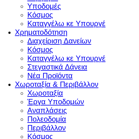
Υποδομές
Κόσμος
Καταγγέλω κε Υπουργέ
Χρηματοδότηση
Διαχείριση Δανείων
Κόσμος
Καταγγέλω κε Υπουργέ
Στεγαστικά Δάνεια
Νέα Προϊόντα
Χωροταξία & Περιβάλλον
Χωροταξία
Έργα Υποδομών
Αναπλάσεις
Πολεοδομία
Περιβάλλον
Κόσμος