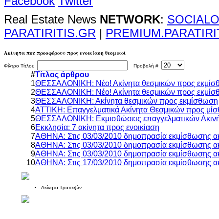
Facebook
Twitter
Real Estate News
NETWORK
:
SOCIALO
PARATIRITIS.GR
|
PREMIUM.PARATIRI
Ακίνητα που προσφέρουν προς ενοικίαση θεσμικοί
Φίλτρο Τίτλου
Προβολή #
#
Τίτλος άρθρου
1
ΘΕΣΣΑΛΟΝΙΚΗ: Νέο! Ακίνητα θεσμικών προς εκμί
2
ΘΕΣΣΑΛΟΝΙΚΗ: Νέο! Ακίνητα θεσμικών προς εκμί
3
ΘΕΣΣΑΛΟΝΙΚΗ: Ακίνητα θεσμικών προς εκμίσθωση
4
ATTIKH: Επαγγελματικά Ακίνητα Θεσμικών προς μί
5
ΘΕΣΣΑΛΟΝΙΚΗ: Εκμισθώσεις επαγγελματικών Ακιν
6
Εκκλησία: 7 ακίνητα προς ενοικίαση
7
ΑΘΗΝΑ: Στις 03/03/2010 δημοπρασία εκμίσθωσης α
8
ΑΘΗΝΑ: Στις 03/03/2010 δημοπρασία εκμίσθωσης α
9
ΑΘΗΝΑ: Στις 03/03/2010 δημοπρασία εκμίσθωσης α
10
ΑΘΗΝΑ: Στις 17/03/2010 δημοπρασία εκμίσθωσης α
Ακίνητα Τραπεζών