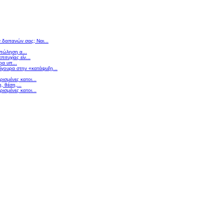
ν δαπανών σας; Ναι...
 πώληση α...
πιτυχίας είν...
ρα υπ...
σίγουρα στην «κατάψυξη...
ισμένες κατοι...
 θέση,...
ισμένες κατοι...