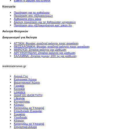
Εφικτή η μείωση του ΕΝΦΙΑ
Κοινωνία
Παράταση για τα αυθαίρετα
Παράταση στο «Εξοικονομώ»
Αυθαίρετα στον αέρα
Δίμηνη παράταση για τις βεβαιώσεις μηχανικών
Παράταση στο «Εξοικονόμηση κατ' οίκον II»
Ακίνητα Θεσμικών
Διαγωνισμοί για Ακίνητα
ΑΤΤΙΚΗ: Φορέας αναζητεί ακίνητο προς ενοικίαση
ΘΕΣΣΑΛΟΝΙΚΗ: Φορέας αναζητεί ακίνητο προς ενοικίαση
ΜΑΡΟΥΣΙ: Ζητείται ακίνητο για μίσθωση
ΑΡΓΥΡΟΥΠΟΛΗ: Ζητείται ακίνητο για μίσθωση
ΣΑΛΑΜΙΝΑ: Ζητείται χώρος 200 τμ για μίσθωση
realestatenews.gr
Αγορά Γης
Εμπορικοί Χώροι
Βιομηχανικοί Χώροι
Γραφεία
Κατοικία
Logistics
ΟΔΗΓΟΣ ΙΔΙΟΚΤΗΤΗ
Lifestyle
Επιχειρήσεις
Κόσμος
Καταγγέλω κε Υπουργέ
Επενδυτικές Ευκαιρίες
Συμφέρει
Υποδομές
Κόσμος
Καταγγέλω κε Υπουργέ
Στεγαστικά Δάνεια