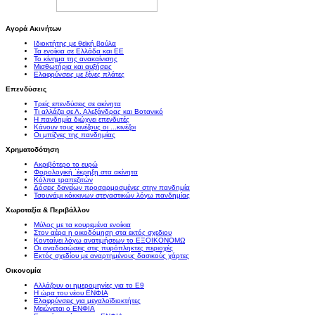
Αγορά Ακινήτων
Ιδιοκτήτης με θεϊκή βούλα
Τα ενοίκια σε Ελλάδα και ΕΕ
Το κίνημα της ανακαίνισης
Μισθωτήρια και αυξήσεις
Ελαφρύνσεις με ξένες πλάτες
Επενδύσεις
Τρείς επενδύσεις σε ακίνητα
Τι αλλάζει σε Λ. Αλεξάνδρας και Βοτανικό
Η πανδημία διώχνει επενδυτές
Κάνουν τους κινέζους οι ...κινέζοι
Οι μπίζνες της πανδημίας
Χρηματοδότηση
Ακριβότερο το ευρώ
Φορολογική ΄έκρηξη στα ακίνητα
Κόλπα τραπεζιτών
Δόσεις δανείων προσαρμοσμένες στην πανδημία
Τσουνάμι κόκκινων στεγαστικών λόγω πανδημίας
Χωροταξία & Περιβάλλον
Μύλος με τα κουρεμένα ενοίκια
Στον αέρα η οικοδόμηση στα εκτός σχεδιου
Κονταίνει λόγω ανατιμήσεων το ΕΞΟΙΚΟΝΟΜΩ
Οι αναδασώσεις στις πυρόπληκτες περιοχές
Εκτός σχεδίου με αναρτημένους δασικούς χάρτες
Οικονομία
Αλλάζουν οι ημερομηνίες για το Ε9
Η ώρα του νέου ΕΝΦΙΑ
Ελαφρύνσεις για μεγαλοϊδιοκτήτες
Μειώνεται ο ΕΝΦΙΑ