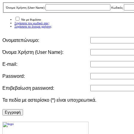
Όνομα Χρήστη (User Νame)
Κωδικός
Να με θυμάσαι
Ξεχάσατε τον κωδικό σας;
Ξεχάσατε το όνομα χρήστη;
Ονοματεπώνυμο:
Όνομα Χρήστη (User Νame):
E-mail:
Password:
Επιβεβαίωση password:
Τα πεδία με αστερίσκο (*) είναι υποχρεωτικά.
Eγγραφή