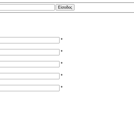
*
*
*
*
*