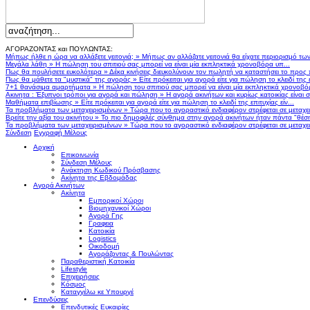
ΑΓΟΡΑΖΟΝΤΑΣ και ΠΟΥΛΩΝΤΑΣ:
Μήπως ήλθε η ώρα να αλλάξετε γειτονιά;
»
Μήπως αν αλλάζατε γειτονιά θα είχατε περιορισμό τω
Μεγάλα λάθη
»
Η πώληση του σπιτιού σας μπορεί να είναι μία εκπληκτικά χρονοβόρα υπ...
Πως θα πουλήσετε ευκολότερα
»
Δέκα κινήσεις διευκολύνουν τον πωλητή να καταστήσει το προς
Πως θα μάθετε τα "μυστικά" της αγοράς
»
Είτε πρόκειται για αγορά είτε για πώληση το κλειδί της ε
7+1 θανάσιμα αμαρτήματα
»
Η πώληση του σπιτιού σας μπορεί να είναι μία εκπληκτικά χρονοβό
Ακινητα : Έξυπνοι τρόποι για αγορά και πώληση
»
Η αγορά ακινήτων και κυρίως κατοικίας είναι 
Μαθήματα επιβίωσης
»
Είτε πρόκειται για αγορά είτε για πώληση το κλειδί της επιτυχίας είν...
Τα προβλήματα των μεταχειρισμένων
»
Τώρα που το αγοραστικό ενδιαφέρον στρέφεται σε μεταχειρ
Βρείτε την αξία του ακινήτου
»
Το πιο δημοφιλές σύνθημα στην αγορά ακινήτων ήταν πάντα "θέση,
Τα προβλήματα των μεταχειρισμένων
»
Τώρα που το αγοραστικό ενδιαφέρον στρέφεται σε μεταχειρ
Σύνδεση
Εγγραφή Μέλους
Αρχική
Επικοινωνία
Σύνδεση Μέλους
Ανάκτηση Κωδικού Πρόσβασης
Ακίνητα της Εβδομάδας
Αγορά Ακινήτων
Ακίνητα
Εμπορικοί Χώροι
Βιομηχανικοί Χώροι
Αγορά Γης
Γραφεια
Κατοικία
Logistics
Οικοδομή
Αγοράζοντας & Πουλώντας
Παραθεριστική Κατοικία
Lifestyle
Επιχειρήσεις
Κόσμος
Καταγγέλω κε Υπουργέ
Επενδύσεις
Επενδυτικές Ευκαιρίες