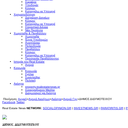
Συμφέρει
Υποδομές
Κόσμος
Καταγγέλω κε Υπουργέ
Χρηματοδότηση
Διαχείριση Δανείων
Κόσμος
Καταγγέλω κε Υπουργέ
Στεγαστικά Δάνεια
Νέα Προϊόντα
Χωροταξία & Περιβάλλον
Χωροταξία
Έργα Υποδομών
Αναπλάσεις
Πολεοδομία
Περιβάλλον
Κόσμος
Καταγγέλω κε Υπουργέ
Προστασία Περιβάλλοντος
Ιστορία του Real Estate
Αγορά
Κοινωνία
Κοινωνία
Σχόλια
Συνεντεύξεις
Πολιτική
Ακίνητα
property.realestatenews.gr
Συνεργαζόμενοι Μεσίτες
Διαγωνισμοί για Ακίνητα
Πλοήγηση:
Αρχική
»
Αγορά Ακινήτων
»
Ακίνητα
»
Αγορά Γης
»
ΔΗΜΟΣ ΔΙΔΥΜΟΤΕΙΧΟΥ
Facebook
Twitter
Real Estate News
NETWORK
:
SOCIALOPINION.GR
|
INVESTNEWS.GR
|
PARATIRITIS.GR
|
P
ΔΗΜΟΣ ΔΙΔΥΜΟΤΕΙΧΟΥ