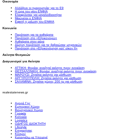
Οικονομία
Αλλάζουν οι ημερομηνίες για το Ε9
Η ώρα του νέου ΕΝΦΙΑ
Ελαφρύνσεις για μεγαλοϊδιοκτήτες
Μειώνεται ο ΕΝΦΙΑ
Εφικτή η μείωση του ΕΝΦΙΑ
Κοινωνία
Παράταση για τα αυθαίρετα
Παράταση στο «Εξοικονομώ»
Αυθαίρετα στον αέρα
Δίμηνη παράταση για τις βεβαιώσεις μηχανικών
Παράταση στο «Εξοικονόμηση κατ' οίκον II»
Ακίνητα Θεσμικών
Διαγωνισμοί για Ακίνητα
ΑΤΤΙΚΗ: Φορέας αναζητεί ακίνητο προς ενοικίαση
ΘΕΣΣΑΛΟΝΙΚΗ: Φορέας αναζητεί ακίνητο προς ενοικίαση
ΜΑΡΟΥΣΙ: Ζητείται ακίνητο για μίσθωση
ΑΡΓΥΡΟΥΠΟΛΗ: Ζητείται ακίνητο για μίσθωση
ΣΑΛΑΜΙΝΑ: Ζητείται χώρος 200 τμ για μίσθωση
realestatenews.gr
Αγορά Γης
Εμπορικοί Χώροι
Βιομηχανικοί Χώροι
Γραφεία
Κατοικία
Logistics
ΟΔΗΓΟΣ ΙΔΙΟΚΤΗΤΗ
Lifestyle
Επιχειρήσεις
Κόσμος
Καταγγέλω κε Υπουργέ