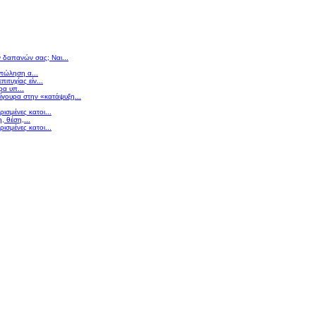
ν δαπανών σας; Ναι...
 πώληση α...
πιτυχίας είν...
ρα υπ...
σίγουρα στην «κατάψυξη...
ισμένες κατοι...
 θέση,...
ισμένες κατοι...