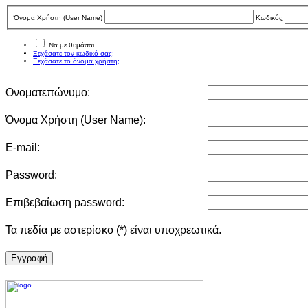
Όνομα Χρήστη (User Νame)
Κωδικός
Να με θυμάσαι
Ξεχάσατε τον κωδικό σας;
Ξεχάσατε το όνομα χρήστη;
Ονοματεπώνυμο:
Όνομα Χρήστη (User Νame):
E-mail:
Password:
Επιβεβαίωση password:
Τα πεδία με αστερίσκο (*) είναι υποχρεωτικά.
Eγγραφή