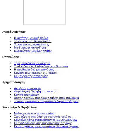
Αγορά Ακινήτων
Ιδιοκτήτης με θεϊκή βούλα
Τα ενοίκια σε Ελλάδα και ΕΕ
Το κίνημα της ανακαίνισης
Μισθωτήρια και αυξήσεις
Ελαφρύνσεις με ξένες πλάτες
Επενδύσεις
Τρείς επενδύσεις σε ακίνητα
Τι αλλάζει σε Λ. Αλεξάνδρας και Βοτανικό
Η πανδημία διώχνει επενδυτές
Κάνουν τους κινέζους οι ...κινέζοι
Οι μπίζνες της πανδημίας
Χρηματοδότηση
Ακριβότερο το ευρώ
Φορολογική ΄έκρηξη στα ακίνητα
Κόλπα τραπεζιτών
Δόσεις δανείων προσαρμοσμένες στην πανδημία
Τσουνάμι κόκκινων στεγαστικών λόγω πανδημίας
Χωροταξία & Περιβάλλον
Μύλος με τα κουρεμένα ενοίκια
Στον αέρα η οικοδόμηση στα εκτός σχεδιου
Κονταίνει λόγω ανατιμήσεων το ΕΞΟΙΚΟΝΟΜΩ
Οι αναδασώσεις στις πυρόπληκτες περιοχές
Εκτός σχεδίου με αναρτημένους δασικούς χάρτες