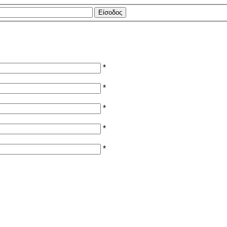
*
*
*
*
*