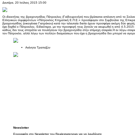
Δευτέρα, 20 Ιούλιος 2015 15:00
Οι ιδιοκτήτες της βραχονησίδας Πάτροκλος (Γαϊδουρονήσι) που βρίσκεται απέναντι από το Σούνιο,
Ελληνικών συμφερόντων «Πάτροκλος Κτηματική Ε.Π.Ε.» προσέφυγαν στο Συμβούλιο της Επικρατεία
βραχονησίδας (οικογένεια Γιατράκου) κατά την τελευταία διετία έχουν προσφύγει ακόμη δύο φορ
έχει δεχθεί ο Πάτροκλος. Ειδικότερα, με την προσφυγή τους ζητούν να ακυρωθεί η από 4.5.201
καθώς δεν τους επιτρέπει να πουλήσουν την βραχονησίδα στην επίμαχη εταιρεία.Η εν λόγω εταιρε
τον Πάτροκλο, αλλά λόγω των πολλών δεσμεύσεων που έχει η βραχονησίδα δεν μπορεί να αγοραστ
Ακίνητα Τραπεζών
Newsletter
Εγγραφείτε στο Newsletter του Realestatenews για να λαμβάνετε