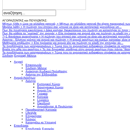
ΑΓΟΡΑΖΟΝΤΑΣ και ΠΟΥΛΩΝΤΑΣ:
Μήπως ήλθε η ώρα να αλλάξετε γειτονιά;
»
Μήπως αν αλλάζατε γειτονιά θα είχατε περιορισμό τω
Μεγάλα λάθη
»
Η πώληση του σπιτιού σας μπορεί να είναι μία εκπληκτικά χρονοβόρα υπ...
Πως θα πουλήσετε ευκολότερα
»
Δέκα κινήσεις διευκολύνουν τον πωλητή να καταστήσει το προς
Πως θα μάθετε τα "μυστικά" της αγοράς
»
Είτε πρόκειται για αγορά είτε για πώληση το κλειδί της ε
7+1 θανάσιμα αμαρτήματα
»
Η πώληση του σπιτιού σας μπορεί να είναι μία εκπληκτικά χρονοβό
Ακινητα : Έξυπνοι τρόποι για αγορά και πώληση
»
Η αγορά ακινήτων και κυρίως κατοικίας είναι 
Μαθήματα επιβίωσης
»
Είτε πρόκειται για αγορά είτε για πώληση το κλειδί της επιτυχίας είν...
Τα προβλήματα των μεταχειρισμένων
»
Τώρα που το αγοραστικό ενδιαφέρον στρέφεται σε μεταχειρ
Βρείτε την αξία του ακινήτου
»
Το πιο δημοφιλές σύνθημα στην αγορά ακινήτων ήταν πάντα "θέση,
Τα προβλήματα των μεταχειρισμένων
»
Τώρα που το αγοραστικό ενδιαφέρον στρέφεται σε μεταχειρ
Σύνδεση
Εγγραφή Μέλους
Αρχική
Επικοινωνία
Σύνδεση Μέλους
Ανάκτηση Κωδικού Πρόσβασης
Ακίνητα της Εβδομάδας
Αγορά Ακινήτων
Ακίνητα
Εμπορικοί Χώροι
Βιομηχανικοί Χώροι
Αγορά Γης
Γραφεια
Κατοικία
Logistics
Οικοδομή
Αγοράζοντας & Πουλώντας
Παραθεριστική Κατοικία
Lifestyle
Επιχειρήσεις
Κόσμος
Καταγγέλω κε Υπουργέ
Επενδύσεις
Επενδυτικές Ευκαιρίες