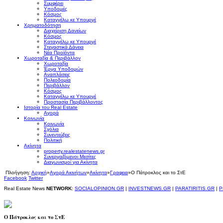
Συμφέρει
Υποδομές
Κόσμος
Καταγγέλω κε Υπουργέ
Χρηματοδότηση
Διαχείριση Δανείων
Κόσμος
Καταγγέλω κε Υπουργέ
Στεγαστικά Δάνεια
Νέα Προϊόντα
Χωροταξία & Περιβάλλον
Χωροταξία
Έργα Υποδομών
Αναπλάσεις
Πολεοδομία
Περιβάλλον
Κόσμος
Καταγγέλω κε Υπουργέ
Προστασία Περιβάλλοντος
Ιστορία του Real Estate
Αγορά
Κοινωνία
Κοινωνία
Σχόλια
Συνεντεύξεις
Πολιτική
Ακίνητα
property.realestatenews.gr
Συνεργαζόμενοι Μεσίτες
Διαγωνισμοί για Ακίνητα
Πλοήγηση:
Αρχική
»
Αγορά Ακινήτων
»
Ακίνητα
»
Γραφεια
»
Ο Πάτροκλος και το ΣτΕ
Facebook
Twitter
Real Estate News
NETWORK
:
SOCIALOPINION.GR
|
INVESTNEWS.GR
|
PARATIRITIS.GR
|
P
Ο Πάτροκλος και το ΣτΕ