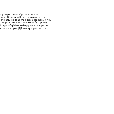
 μαζί με την νεοϊδρυθείσα εταιρεία
ς. Να σημειωθεί ότι οι ιδιοκτήτες της
ές στο ΣτΕ για το ζήτημα των δεσμεύσεων που
5 απόφαση του υπουργού Εθνικής 'Αμυνας,
ία έχει εκδηλώσει ενδιαφέρον να αγοράσει
εί και να μεταβιβαστεί η κυριότητά της.