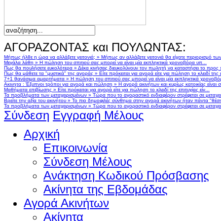
ΑΓΟΡΑΖΟΝΤΑΣ και ΠΟΥΛΩΝΤΑΣ:
Μήπως ήλθε η ώρα να αλλάξετε γειτονιά;
»
Μήπως αν αλλάζατε γειτονιά θα είχατε περιορισμό τω
Μεγάλα λάθη
»
Η πώληση του σπιτιού σας μπορεί να είναι μία εκπληκτικά χρονοβόρα υπ...
Πως θα πουλήσετε ευκολότερα
»
Δέκα κινήσεις διευκολύνουν τον πωλητή να καταστήσει το προς
Πως θα μάθετε τα "μυστικά" της αγοράς
»
Είτε πρόκειται για αγορά είτε για πώληση το κλειδί της ε
7+1 θανάσιμα αμαρτήματα
»
Η πώληση του σπιτιού σας μπορεί να είναι μία εκπληκτικά χρονοβό
Ακινητα : Έξυπνοι τρόποι για αγορά και πώληση
»
Η αγορά ακινήτων και κυρίως κατοικίας είναι 
Μαθήματα επιβίωσης
»
Είτε πρόκειται για αγορά είτε για πώληση το κλειδί της επιτυχίας είν...
Τα προβλήματα των μεταχειρισμένων
»
Τώρα που το αγοραστικό ενδιαφέρον στρέφεται σε μεταχειρ
Βρείτε την αξία του ακινήτου
»
Το πιο δημοφιλές σύνθημα στην αγορά ακινήτων ήταν πάντα "θέση,
Τα προβλήματα των μεταχειρισμένων
»
Τώρα που το αγοραστικό ενδιαφέρον στρέφεται σε μεταχειρ
Σύνδεση
Εγγραφή Μέλους
Αρχική
Επικοινωνία
Σύνδεση Μέλους
Ανάκτηση Κωδικού Πρόσβασης
Ακίνητα της Εβδομάδας
Αγορά Ακινήτων
Ακίνητα