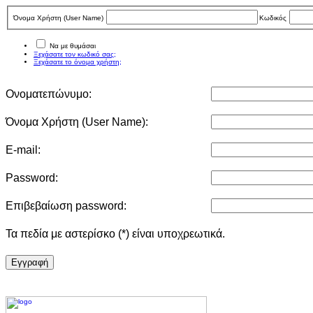
Όνομα Χρήστη (User Νame)
Κωδικός
Να με θυμάσαι
Ξεχάσατε τον κωδικό σας;
Ξεχάσατε το όνομα χρήστη;
Ονοματεπώνυμο:
Όνομα Χρήστη (User Νame):
E-mail:
Password:
Επιβεβαίωση password:
Τα πεδία με αστερίσκο (*) είναι υποχρεωτικά.
Eγγραφή