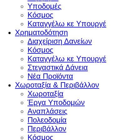
Υποδομές
Κόσμος
Καταγγέλω κε Υπουργέ
Χρηματοδότηση
Διαχείριση Δανείων
Κόσμος
Καταγγέλω κε Υπουργέ
Στεγαστικά Δάνεια
Νέα Προϊόντα
Χωροταξία & Περιβάλλον
Χωροταξία
Έργα Υποδομών
Αναπλάσεις
Πολεοδομία
Περιβάλλον
Κόσμος