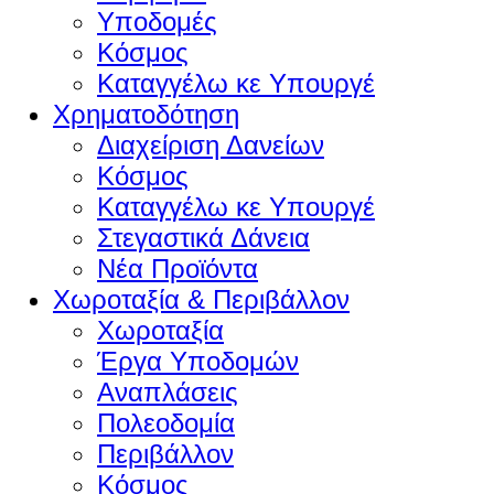
Υποδομές
Κόσμος
Καταγγέλω κε Υπουργέ
Χρηματοδότηση
Διαχείριση Δανείων
Κόσμος
Καταγγέλω κε Υπουργέ
Στεγαστικά Δάνεια
Νέα Προϊόντα
Χωροταξία & Περιβάλλον
Χωροταξία
Έργα Υποδομών
Αναπλάσεις
Πολεοδομία
Περιβάλλον
Κόσμος