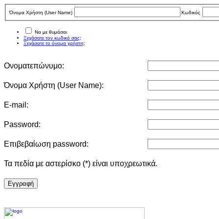
Όνομα Χρήστη (User Νame)
Κωδικός
Να με θυμάσαι
Ξεχάσατε τον κωδικό σας;
Ξεχάσατε το όνομα χρήστη;
Ονοματεπώνυμο:
Όνομα Χρήστη (User Νame):
E-mail:
Password:
Επιβεβαίωση password:
Τα πεδία με αστερίσκο (*) είναι υποχρεωτικά.
Eγγραφή