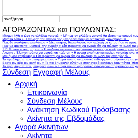
ΑΓΟΡΑΖΟΝΤΑΣ και ΠΟΥΛΩΝΤΑΣ:
Μήπως ήλθε η ώρα να αλλάξετε γειτονιά;
»
Μήπως αν αλλάζατε γειτονιά θα είχατε περιορισμό τω
Μεγάλα λάθη
»
Η πώληση του σπιτιού σας μπορεί να είναι μία εκπληκτικά χρονοβόρα υπ...
Πως θα πουλήσετε ευκολότερα
»
Δέκα κινήσεις διευκολύνουν τον πωλητή να καταστήσει το προς
Πως θα μάθετε τα "μυστικά" της αγοράς
»
Είτε πρόκειται για αγορά είτε για πώληση το κλειδί της ε
7+1 θανάσιμα αμαρτήματα
»
Η πώληση του σπιτιού σας μπορεί να είναι μία εκπληκτικά χρονοβό
Ακινητα : Έξυπνοι τρόποι για αγορά και πώληση
»
Η αγορά ακινήτων και κυρίως κατοικίας είναι 
Μαθήματα επιβίωσης
»
Είτε πρόκειται για αγορά είτε για πώληση το κλειδί της επιτυχίας είν...
Τα προβλήματα των μεταχειρισμένων
»
Τώρα που το αγοραστικό ενδιαφέρον στρέφεται σε μεταχειρ
Βρείτε την αξία του ακινήτου
»
Το πιο δημοφιλές σύνθημα στην αγορά ακινήτων ήταν πάντα "θέση,
Τα προβλήματα των μεταχειρισμένων
»
Τώρα που το αγοραστικό ενδιαφέρον στρέφεται σε μεταχειρ
Σύνδεση
Εγγραφή Μέλους
Αρχική
Επικοινωνία
Σύνδεση Μέλους
Ανάκτηση Κωδικού Πρόσβασης
Ακίνητα της Εβδομάδας
Αγορά Ακινήτων
Ακίνητα