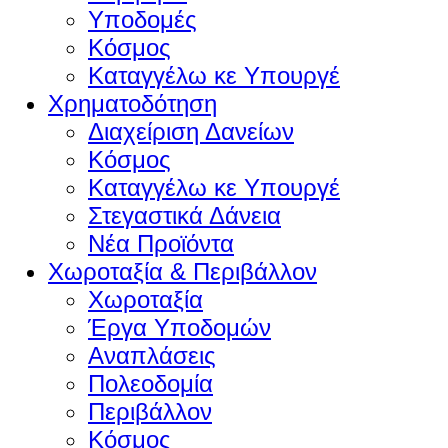
Υποδομές
Κόσμος
Καταγγέλω κε Υπουργέ
Χρηματοδότηση
Διαχείριση Δανείων
Κόσμος
Καταγγέλω κε Υπουργέ
Στεγαστικά Δάνεια
Νέα Προϊόντα
Χωροταξία & Περιβάλλον
Χωροταξία
Έργα Υποδομών
Αναπλάσεις
Πολεοδομία
Περιβάλλον
Κόσμος