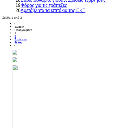
18
Ευρώ,δολαριο, γιουαν: Σχέσεις εξάρτησης
19
Φόρος για τις τράπεζες
20
Αμετάβλητα τα επιτόκια της ΕΚΤ
Σελίδα 1 από 2
«
Έναρξη
Προηγούμενο
1
2
Επόμενο
Τέλος
»