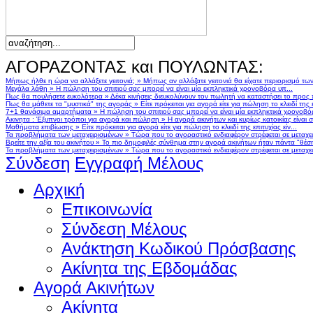
ΑΓΟΡΑΖΟΝΤΑΣ και ΠΟΥΛΩΝΤΑΣ:
Μήπως ήλθε η ώρα να αλλάξετε γειτονιά;
»
Μήπως αν αλλάζατε γειτονιά θα είχατε περιορισμό τω
Μεγάλα λάθη
»
Η πώληση του σπιτιού σας μπορεί να είναι μία εκπληκτικά χρονοβόρα υπ...
Πως θα πουλήσετε ευκολότερα
»
Δέκα κινήσεις διευκολύνουν τον πωλητή να καταστήσει το προς
Πως θα μάθετε τα "μυστικά" της αγοράς
»
Είτε πρόκειται για αγορά είτε για πώληση το κλειδί της ε
7+1 θανάσιμα αμαρτήματα
»
Η πώληση του σπιτιού σας μπορεί να είναι μία εκπληκτικά χρονοβό
Ακινητα : Έξυπνοι τρόποι για αγορά και πώληση
»
Η αγορά ακινήτων και κυρίως κατοικίας είναι 
Μαθήματα επιβίωσης
»
Είτε πρόκειται για αγορά είτε για πώληση το κλειδί της επιτυχίας είν...
Τα προβλήματα των μεταχειρισμένων
»
Τώρα που το αγοραστικό ενδιαφέρον στρέφεται σε μεταχειρ
Βρείτε την αξία του ακινήτου
»
Το πιο δημοφιλές σύνθημα στην αγορά ακινήτων ήταν πάντα "θέση,
Τα προβλήματα των μεταχειρισμένων
»
Τώρα που το αγοραστικό ενδιαφέρον στρέφεται σε μεταχειρ
Σύνδεση
Εγγραφή Μέλους
Αρχική
Επικοινωνία
Σύνδεση Μέλους
Ανάκτηση Κωδικού Πρόσβασης
Ακίνητα της Εβδομάδας
Αγορά Ακινήτων
Ακίνητα