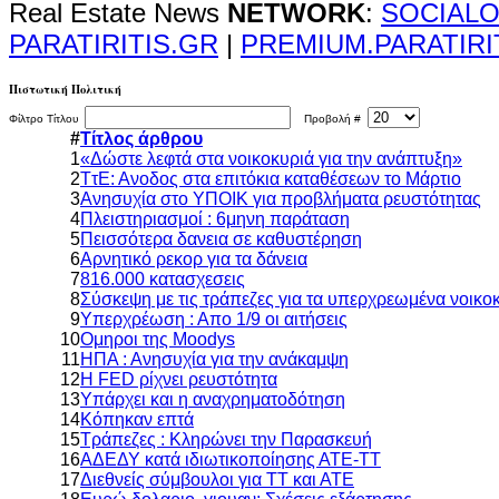
Real Estate News
NETWORK
:
SOCIALO
PARATIRITIS.GR
|
PREMIUM.PARATIRI
Πιστωτική Πολιτική
Φίλτρο Τίτλου
Προβολή #
#
Τίτλος άρθρου
1
«Δώστε λεφτά στα νοικοκυριά για την ανάπτυξη»
2
ΤτΕ: Ανοδος στα επιτόκια καταθέσεων το Μάρτιο
3
Ανησυχία στο ΥΠΟΙΚ για προβλήματα ρευστότητας
4
Πλειστηριασμοί : 6μηνη παράταση
5
Πεισσότερα δανεια σε καθυστέρηση
6
Αρνητικό ρεκορ για τα δάνεια
7
816.000 κατασχεσεις
8
Σύσκεψη με τις τράπεζες για τα υπερχρεωμένα νοικο
9
Υπερχρέωση : Απο 1/9 οι αιτήσεις
10
Ομηροι της Moodys
11
ΗΠΑ : Ανησυχία για την ανάκαμψη
12
Η FED ρίχνει ρευστότητα
13
Υπάρχει και η αναχρηματοδότηση
14
Κόπηκαν επτά
15
Τράπεζες : Κληρώνει την Παρασκευή
16
ΑΔΕΔΥ κατά ιδιωτικοποίησης ΑΤΕ-ΤΤ
17
Διεθνείς σύμβουλοι για ΤΤ και ΑΤΕ