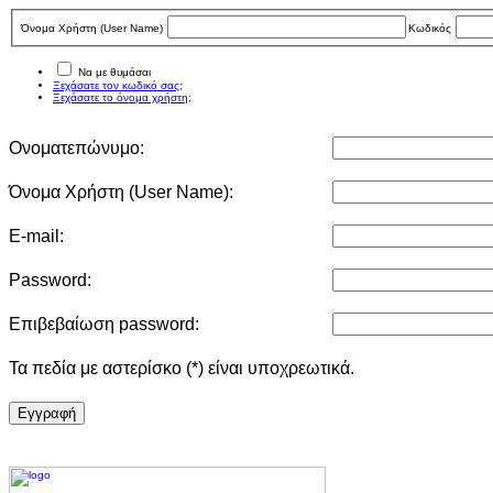
Όνομα Χρήστη (User Νame)
Κωδικός
Να με θυμάσαι
Ξεχάσατε τον κωδικό σας;
Ξεχάσατε το όνομα χρήστη;
Ονοματεπώνυμο:
Όνομα Χρήστη (User Νame):
E-mail:
Password:
Επιβεβαίωση password:
Τα πεδία με αστερίσκο (*) είναι υποχρεωτικά.
Eγγραφή