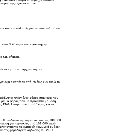
γισμού της αξίας ακινήτων.
ν και οι συντελεστές μειώνονται αισθητά για
μ. από 3,70 ευρώ που ισχύει σήμερα.
ο τ.μ. σήμερα.
ώ το τ.μ. που ανέρχεται σήμερα.
 για αξία οικοπέδου από 75 έως 100 ευρώ το
βάλλεται πλέον ένας φόρος στην αξία που
0 ευρώ, ο φόρος που θα προκύπτει με βάση
κός ΕΝΦΙΑ παραμένει αμετάβλητος για τα
ι θα καλύπτει την περιουσία έως τις 100.000
έκπτωση για περιουσίες από 101.000 ευρώ
έπονται για τις ευπαθείς κοινωνικά ομάδες
ν στις φορολογικές δηλώσεις του 2021...