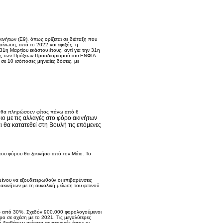
ινήτων (Ε9), όπως ορίζεται σε διάταξη που
οίνωση, από το 2022 και εφεξής, η
1η Μαρτίου εκάστου έτους, αντί για την 31η
οσης των Πράξεων Προσδιορισμού του ΕΝΦΙΑ
 σε 10 ισόποσες μηνιαίες δόσεις, με
ου θα πληρώσουν φέτος πάνω από 6
ιο με τις αλλαγές στο φόρο ακινήτων
 θα κατατεθεί στη Βουλή τις επόμενες
ου φόρου θα ξεκινήσει από τον Μάιο. Το
ένου να εξουδετερωθούν οι επιβαρύνσεις
ς ακινήτων με τη συνολική μείωση του φετινού
άνω από 30%. Σχεδόν 900.000 φορολογούμενοι
ο σε σχέση με το 2021. Τις μεγαλύτερες
 διαθέτουν ακίνητα σε περιοχές όπου οι