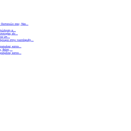
ν δαπανών σας; Ναι...
 πώληση α...
πιτυχίας είν...
ρα υπ...
σίγουρα στην «κατάψυξη...
ισμένες κατοι...
 θέση,...
ισμένες κατοι...