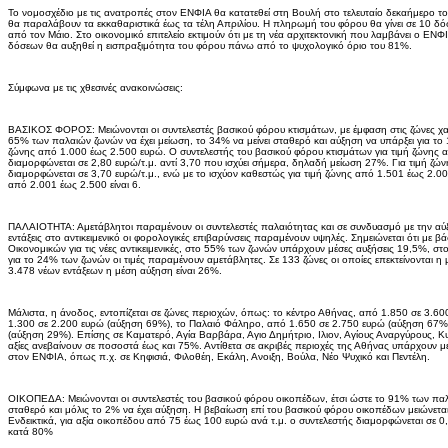
Το νομοσχέδιο με τις ανατροπές στον ΕΝΦΙΑ θα κατατεθεί στη Βουλή στο τελευταίο δεκαήμερο το
θα παραλάβουν τα εκκαθαριστικά έως τα τέλη Απριλίου. Η πληρωμή του φόρου θα γίνει σε 10 δό
από τον Μάιο. Στο οικονομικό επιτελείο εκτιμούν ότι με τη νέα αρχιτεκτονική που λαμβάνει ο ΕΝΦ
δόσεων θα αυξηθεί η εισπραξιμότητα του φόρου πάνω από το ψυχολογικό όριο του 81%.
Σύμφωνα με τις χθεσινές ανακοινώσεις:
ΒΑΣΙΚΟΣ ΦΟΡΟΣ: Μειώνονται οι συντελεστές βασικού φόρου κτισμάτων, με έμφαση στις ζώνες χαμ
65% των παλαιών ζωνών να έχει μείωση, το 34% να μείνει σταθερό και αύξηση να υπάρξει για το 1
ζώνης από 1.000 έως 2.500 ευρώ. Ο συντελεστής του βασικού φόρου κτισμάτων για τιμή ζώνης 
διαμορφώνεται σε 2,80 ευρώ/τ.μ. αντί 3,70 που ισχύει σήμερα, δηλαδή μείωση 27%. Για τιμή ζώ
διαμορφώνεται σε 3,70 ευρώ/τ.μ., ενώ με το ισχύον καθεστώς για τιμή ζώνης από 1.501 έως 2.000
από 2.001 έως 2.500 είναι 6.
ΠΑΛΑΙΟΤΗΤΑ: Αμετάβλητοι παραμένουν οι συντελεστές παλαιότητας και σε συνδυασμό με την αύξησ
εντάξεις στο αντικειμενικό οι φορολογικές επιβαρύνσεις παραμένουν υψηλές. Σημειώνεται ότι με β
Οικονομικών για τις νέες αντικειμενικές, στο 55% των ζωνών υπάρχουν μέσες αυξήσεις 19,5%, σ
για το 24% των ζωνών οι τιμές παραμένουν αμετάβλητες. Σε 133 ζώνες οι οποίες επεκτείνονται 
3.478 νέων εντάξεων η μέση αύξηση είναι 26%.
Μάλιστα, η άνοδος, εντοπίζεται σε ζώνες περιοχών, όπως: το κέντρο Αθήνας, από 1.850 σε 3.6
1.300 σε 2.200 ευρώ (αύξηση 69%), το Παλαιό Φάληρο, από 1.650 σε 2.750 ευρώ (αύξηση 67%)
(αύξηση 29%). Επίσης σε Καματερό, Αγία Βαρβάρα, Αγιο Δημήτριο, Ιλιον, Αγίους Αναργύρους, Κυψέ
αξίες ανεβαίνουν σε ποσοστά έως και 75%. Αντίθετα σε ακριβές περιοχές της Αθήνας υπάρχουν με
στον ΕΝΦΙΑ, όπως π.χ. σε Κηφισιά, Φιλοθέη, Εκάλη, Ανοιξη, Βούλα, Νέο Ψυχικό και Πεντέλη.
ΟΙΚΟΠΕΔΑ: Μειώνονται οι συντελεστές του βασικού φόρου οικοπέδων, έτσι ώστε το 91% των παλα
σταθερό και μόλις το 2% να έχει αύξηση. Η βεβαίωση επί του βασικού φόρου οικοπέδων μειώνετ
Ενδεικτικά, για αξία οικοπέδου από 75 έως 100 ευρώ ανά τ.μ. ο συντελεστής διαμορφώνεται σε 0
κατά 80%