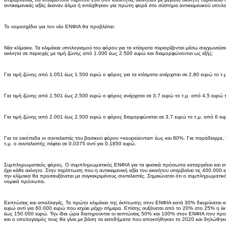
αντικειμενικές αξίες έκαναν άλμα ή εντάχθηκαν για πρώτη φορά στο σύστημα αντικειμενικού υπολο
Το νομοσχέδιο για τον νέο ΕΝΦΙΑ θα προβλέπει:
Νέα κλίμακα. Τα κλιμάκια υπολογισμού του φόρου για τα κτίσματα περιορίζονται μέσω συγχωνεύσεω
ακίνητα σε περιοχές με τιμή ζώνης από 1.000 έως 2.500 ευρώ και διαμορφώνονται ως εξής:
Για τιμή ζώνης από 1.051 έως 1.500 ευρώ ο φόρος για τα κτίσματα ανέρχεται σε 2,80 ευρώ το τ.
Για τιμή ζώνης από 1.501 έως 2.500 ευρώ ο φόρος ανέρχεται σε 3,7 ευρώ το τ.μ. από 4,5 ευρώ τ
Για τιμή ζώνης από 2.001 έως 2.500 ευρώ ο φόρος διαμορφώνεται σε 3,7 ευρώ το τ.μ. από 6 ευρ
Για τα οικόπεδα οι συντελεστές του βασικού φόρου «κουρεύονται» έως και 80%. Για παράδειγμα,
τ.μ. ο συντελεστής πέφτει σε 0,0375 αντί για 0,1850 ευρώ.
Συμπληρωματικός φόρος. Ο συμπληρωματικός ΕΝΦΙΑ για τα φυσικά πρόσωπα καταργείται και επι
έχει κάθε ακίνητο. Στην περίπτωση που η αντικειμενική αξία του ακινήτου υπερβαίνει τις 400.00
την κλίμακα θα προσαυξάνεται με συγκεκριμένους συντελεστές. Σημειώνεται ότι ο συμπληρωματι
νομικά πρόσωπα.
Εκπτώσεις και απαλλαγές. Το πρώτο κλιμάκιο της έκπτωσης στον ΕΝΦΙΑ κατά 30% διευρύνεται κα
ευρώ αντί για 60.000 ευρώ που ισχύει μέχρι σήμερα. Επίσης αυξάνεται από το 20% στο 25% η 
έως 150.000 ευρώ. Την ίδια ώρα διατηρούνται οι εκπτώσεις 50% και 100% στον ΕΝΦΙΑ που προβλ
και ο υπολογισμός τους θα γίνει με βάση τα εισοδήματα που αποκτήθηκαν το 2020 και δηλώθηκα