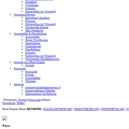
Συμφέρει
Υποδομές
Κόσμος
Καταγγέλω κε Υπουργέ
Χρηματοδότηση
Διαχείριση Δανείων
Κόσμος
Καταγγέλω κε Υπουργέ
Στεγαστικά Δάνεια
Νέα Προϊόντα
Χωροταξία & Περιβάλλον
Χωροταξία
Έργα Υποδομών
Αναπλάσεις
Πολεοδομία
Περιβάλλον
Κόσμος
Καταγγέλω κε Υπουργέ
Προστασία Περιβάλλοντος
Ιστορία του Real Estate
Αγορά
Κοινωνία
Κοινωνία
Σχόλια
Συνεντεύξεις
Πολιτική
Ακίνητα
property.realestatenews.gr
Συνεργαζόμενοι Μεσίτες
Διαγωνισμοί για Ακίνητα
Πλοήγηση:
Αρχική
»
Κοινωνία
»
Φόροι
Facebook
Twitter
Real Estate News
NETWORK
:
SOCIALOPINION.GR
|
INVESTNEWS.GR
|
PARATIRITIS.GR
|
P
Φόροι