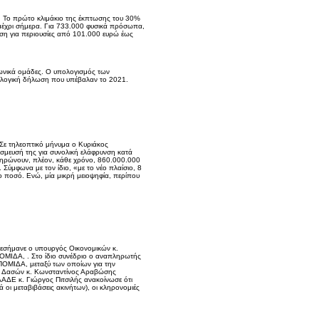
. Το πρώτο κλιμάκιο της έκπτωσης του 30%
ι μέχρι σήμερα. Για 733.000 φυσικά πρόσωπα,
ση για περιουσίες από 101.000 ευρώ έως
ωνικά ομάδες. Ο υπολογισμός των
ολογική δήλωση που υπέβαλαν το 2021.
Σε τηλεοπτικό μήνυμα ο Κυριάκος
έσμευσή της για συνολική ελάφρυνση κατά
ληρώνουν, πλέον, κάθε χρόνο, 860.000.000
Σύμφωνα με τον ίδιο, «με το νέο πλαίσιο, 8
 ποσό. Ενώ, μία μικρή μειοψηφία, περίπου
πεσήμανε ο υπουργός Οικονομικών κ.
ΠΟΜΙΔΑ, . Στο ίδιο συνέδριο ο αναπληρωτής
 ΠΟΜΙΔΑ, μεταξύ των οποίων για την
ας Δασών κ. Κωνσταντίνος Αραβώσης
ΑΑΔΕ κ. Γιώργος Πιτσιλής ανακοίνωσε ότι
οι μεταβιβάσεις ακινήτων), οι κληρονομιές