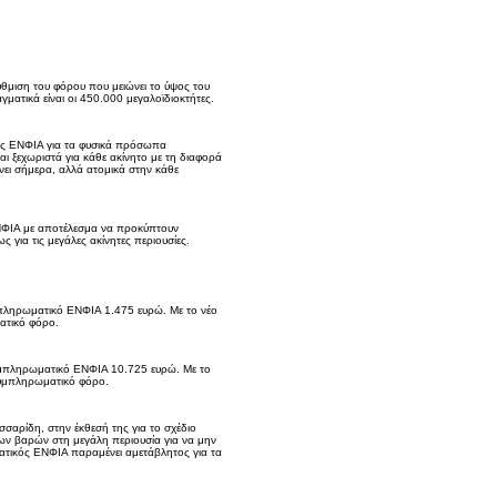
θμιση του φόρου που μειώνει το ύψος του
ματικά είναι οι 450.000 μεγαλοϊδιοκτήτες.
ικός ΕΝΦΙΑ για τα φυσικά πρόσωπα
 ξεχωριστά για κάθε ακίνητο με τη διαφορά
νει σήμερα, αλλά ατομικά στην κάθε
ΝΦΙΑ με αποτέλεσμα να προκύπτουν
ς για τις μεγάλες ακίνητες περιουσίες.
υμπληρωματικό ΕΝΦΙΑ 1.475 ευρώ. Με το νέο
ατικό φόρο.
συμπληρωματικό ΕΝΦΙΑ 10.725 ευρώ. Με το
συμπληρωματικό φόρο.
σσαρίδη, στην έκθεσή της για το σχέδιο
ων βαρών στη μεγάλη περιουσία για να μην
ματικός ΕΝΦΙΑ παραμένει αμετάβλητος για τα