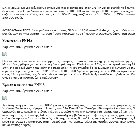
ΕΚΠΤΩΣΕΙΣ: Με νέα κλίμακα θα υπολογίζονται οι εκπτώσεις στον ΕΝΦΙΑ για τα φυσικά πρόσωπα
διευρύνεται και θα καλύπτει την περιουσία έως τα 100.000 ευρώ αντί για 60.000 ευρώ που ισχύε
αυξάνεται το ποσοστό της έκπτωσης κατά 10%. Επίσης αυξάνεται από το 20% στο 25% η έκπτω
150.000 ευρώ.
ΦΟΡΟΑΠΑΛΛΑΓΕΣ: Διατηρούνται οι εκπτώσεις 50% και 100% στον ΕΝΦΙΑ για τις ευπαθείς κοιν
εκπτώσεων θα γίνει με βάση τα εισοδήματα του 2020 που δήλωσαν οι φορολογούμενοι στη φορ
Μειώνεται ο ΕΝΦΙΑ
Σάββατο, 08 Αύγουστος 2026 09:05
Νέες ανακοινώσεις για τη φορολόγηση της ακίνητης περιουσίας έκανε σήμερα ο πρωθυπουργός. 
Μητσοτάκης μίλησε για νέα γενναία μόνιμη μείωση του ΕΝΦΙΑ κατά 13%, που υπερκαλύπτει τη δ
30% της φορολόγησης της ακίνητης περιουσίας. «Που σημαίνει ότι οι Έλληνες θα κληθούν να π
ευρώ λιγότερα σε σχέση με το 2018. Και 350.000.000 λιγότερα, μόνο μέσα στο 2022» πρόσθεσε. 
στους 10 συμπολίτες μας θα πληρώνουν ακόμα μικρότερο ΕΝΦΙΑ. Αρκετοί θα καταβάλουν το ίδιο
6%, θα δει μια λελογισμένη επιβάρυνση».
Εφικτή η μείωση του ΕΝΦΙΑ
Σάββατο, 08 Αύγουστος 2026 09:05
Την δέσμευση για μείωση του ΕΝΦΙΑ για τους περισσότερους – όπως είπε – φορολογούμενους ε
Χρήστος Σταϊκούρας σήμερα, μιλώντας στο 39ο Πανελλήνιο Συνέδριο Ιδιοκτητών Ακινήτων της 
υπουργός Εσωτερικών κ. Στέλιος Πέτσας δεσμεύθηκε για την ικανοποίηση σειράς αιτημάτων της
κατάργηση της βεβαίωσης ΤΑΠ κατά τη σύνταξη συμβολαίων μεταβίβασης, ο γενικός γραμματέ
ανήγγειλε την κατάθεση νομοθετικής ρύθμισης για τους δασωθέντες αγρούς ενώ ο διοικητής της 
μέσα στο 2022 θα ενταχθούν στην πλατφόρμα myproperty, (μέσω της οποίας γίνονται ηλεκτρονικά 
και οι άτυπες δωρεές.