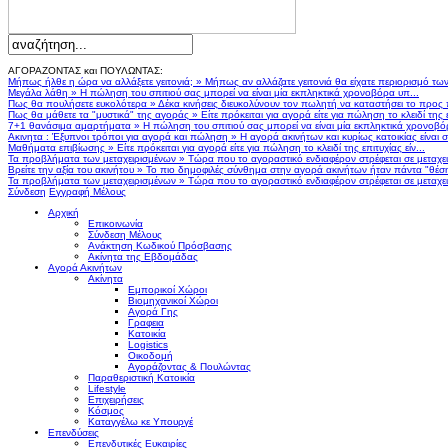
ΑΓΟΡΑΖΟΝΤΑΣ και ΠΟΥΛΩΝΤΑΣ:
Μήπως ήλθε η ώρα να αλλάξετε γειτονιά;
»
Μήπως αν αλλάζατε γειτονιά θα είχατε περιορισμό τω
Μεγάλα λάθη
»
Η πώληση του σπιτιού σας μπορεί να είναι μία εκπληκτικά χρονοβόρα υπ...
Πως θα πουλήσετε ευκολότερα
»
Δέκα κινήσεις διευκολύνουν τον πωλητή να καταστήσει το προς
Πως θα μάθετε τα "μυστικά" της αγοράς
»
Είτε πρόκειται για αγορά είτε για πώληση το κλειδί της ε
7+1 θανάσιμα αμαρτήματα
»
Η πώληση του σπιτιού σας μπορεί να είναι μία εκπληκτικά χρονοβό
Ακινητα : Έξυπνοι τρόποι για αγορά και πώληση
»
Η αγορά ακινήτων και κυρίως κατοικίας είναι 
Μαθήματα επιβίωσης
»
Είτε πρόκειται για αγορά είτε για πώληση το κλειδί της επιτυχίας είν...
Τα προβλήματα των μεταχειρισμένων
»
Τώρα που το αγοραστικό ενδιαφέρον στρέφεται σε μεταχειρ
Βρείτε την αξία του ακινήτου
»
Το πιο δημοφιλές σύνθημα στην αγορά ακινήτων ήταν πάντα "θέση,
Τα προβλήματα των μεταχειρισμένων
»
Τώρα που το αγοραστικό ενδιαφέρον στρέφεται σε μεταχειρ
Σύνδεση
Εγγραφή Μέλους
Αρχική
Επικοινωνία
Σύνδεση Μέλους
Ανάκτηση Κωδικού Πρόσβασης
Ακίνητα της Εβδομάδας
Αγορά Ακινήτων
Ακίνητα
Εμπορικοί Χώροι
Βιομηχανικοί Χώροι
Αγορά Γης
Γραφεια
Κατοικία
Logistics
Οικοδομή
Αγοράζοντας & Πουλώντας
Παραθεριστική Κατοικία
Lifestyle
Επιχειρήσεις
Κόσμος
Καταγγέλω κε Υπουργέ
Επενδύσεις
Επενδυτικές Ευκαιρίες