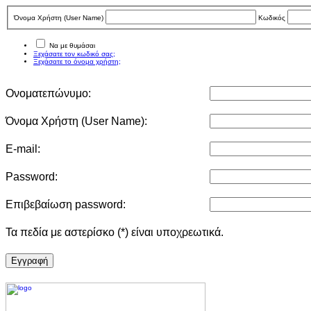
Όνομα Χρήστη (User Νame)
Κωδικός
Να με θυμάσαι
Ξεχάσατε τον κωδικό σας;
Ξεχάσατε το όνομα χρήστη;
Ονοματεπώνυμο:
Όνομα Χρήστη (User Νame):
E-mail:
Password:
Επιβεβαίωση password:
Τα πεδία με αστερίσκο (*) είναι υποχρεωτικά.
Eγγραφή