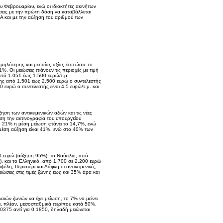
υ Φεβρουαρίου, ενώ οι ιδιοκτήτες ακινήτων
σεις με την πρώτη δόση να καταβάλλεται
ΙΑ και με την αύξηση του αριθμού των
ηλότερης και μεσαίας αξίας έτσι ώστε το
%. Οι μειώσεις πιάνουν τις περιοχές με τιμή
από 1.051 έως 1.500 ευρώ/τ.μ.
νης από 1.501 έως 2.500 ευρώ ο συντελεστής
 ευρώ ο συντελεστής είναι 4,5 ευρώ/τ.μ. και
η των αντικειμενικών αξιών και τις νέες
άση την ακτινογραφία του υπουργείου
το 21% η μέση μείωση φτάνει το 14,7%, ενώ
η μέση αύξηση είναι 41%, ενώ στο 40% των
00 ευρώ (αύξηση 95%), το Ναύπλιο, από
, και το Ελληνικό, από 1.700 σε 2.200 ευρώ
λη, Περιστέρι και Δάφνη οι αντικειμενικές
ιώσεις στις τιμές ζώνης έως και 35% άρα και
ιών ζωνών να έχει μείωση, το 7% να μείνει
αι, πλέον, μεσοσταθμικά περίπου κατά 50%.
,0375 αντί για 0,1850, δηλαδή μειώνεται