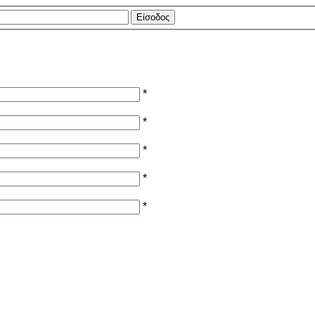
*
*
*
*
*