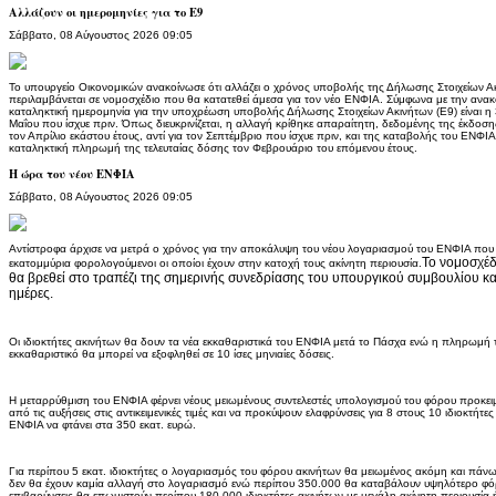
Αλλάζουν οι ημερομηνίες για το Ε9
Σάββατο, 08 Αύγουστος 2026 09:05
Το υπουργείο Οικονομικών ανακοίνωσε ότι αλλάζει ο χρόνος υποβολής της Δήλωσης Στοιχείων Ακ
περιλαμβάνεται σε νομοσχέδιο που θα κατατεθεί άμεσα για τον νέο ΕΝΦΙΑ. Σύμφωνα με την ανακ
καταληκτική ημερομηνία για την υποχρέωση υποβολής Δήλωσης Στοιχείων Ακινήτων (Ε9) είναι η 3
Μαΐου που ίσχυε πριν. Όπως διευκρινίζεται, η αλλαγή κρίθηκε απαραίτητη, δεδομένης της έκδ
τον Απρίλιο εκάστου έτους, αντί για τον Σεπτέμβριο που ίσχυε πριν, και της καταβολής του ΕΝΦΙΑ
καταληκτική πληρωμή της τελευταίας δόσης τον Φεβρουάριο του επόμενου έτους.
Η ώρα του νέου ΕΝΦΙΑ
Σάββατο, 08 Αύγουστος 2026 09:05
Αντίστροφα άρχισε να μετρά ο χρόνος για την αποκάλυψη του νέου λογαριασμού του ΕΝΦΙΑ π
Το νομοσχέδ
εκατομμύρια φορολογούμενοι οι οποίοι έχουν στην κατοχή τους ακίνητη περιουσία.
θα βρεθεί στο τραπέζι της σημερινής συνεδρίασης του υπουργικού συμβουλίου και
ημέρες.
Οι ιδιοκτήτες ακινήτων θα δουν τα νέα εκκαθαριστικά του ΕΝΦΙΑ μετά το Πάσχα ενώ η πληρωμή τ
εκκαθαριστικό θα μπορεί να εξοφληθεί σε 10 ίσες μηνιαίες δόσεις.
Η μεταρρύθμιση του ΕΝΦΙΑ φέρνει νέους μειωμένους συντελεστές υπολογισμού του φόρου προκειμ
από τις αυξήσεις στις αντικειμενικές τιμές και να προκύψουν ελαφρύνσεις για 8 στους 10 ιδιοκτήτε
ΕΝΦΙΑ να φτάνει στα 350 εκατ. ευρώ.
Για περίπου 5 εκατ. ιδιοκτήτες ο λογαριασμός του φόρου ακινήτων θα μειωμένος ακόμη και π
δεν θα έχουν καμία αλλαγή στο λογαριασμό ενώ περίπου 350.000 θα καταβάλουν υψηλότερο φόρ
επιβαρύνσεις θα επωμιστούν περίπου 180.000 ιδιοκτήτες ακινήτων με μεγάλη ακίνητη περιουσία ή