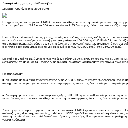
Ελαφρύνσεις για μεγαλοϊδιοκτήτες
Σάββατο, 08 Αύγουστος 2026 09:05
Ελαφρύνσεις για τα ρετιρέ του ΕΝΦΙΑ ανακοίνωσε χθες η κυβέρνηση ολοκληρώνοντας τη μεταρρύ
λογαριασμού για το 2022 κατά 350 εκατ. ευρώ στα 2,23 δισ. ευρώ, αλλά αυτοί που κερδίζουν πραγ
Η νέα κλίμακα είναι ενιαία για τις μικρές, μεσαίες και μεγάλες περιουσίες καθώς ο συμπληρωματ
ενσωματώνεται στον κύριο και με αυξημένο αφορολόγητο 400.000 ευρώ. Ο ΕΝΦΙΑ θα υπολογίζεται
ότι ο συμπληρωματικός φόρος δεν θα επιβάλλεται στη συνολική αξία των ακινήτων, όπως συμβαί
ιδιοκτησία όταν αυτή υπερβαίνει το νέο αφορολόγητο των 400.000 ευρώ από 250.000 ευρώ.
Με αυτόν τον τρόπο ξηλώνεται το προηγούμενο σύστημα υπολογισμού του συμπληρωματικού Ε
ελαφρύνσεις όχι μόνο για τα μεσαίας αξίας ακίνητα, οικόπεδα, διαμερίσματα και εξοχικά αλλά κυρίω
Για παράδειγμα:
■ Ιδιοκτήτης με τρία ακίνητα αντικειμενικής αξίας 200.000 ευρώ το καθένα πληρώνει σήμερα σ
σύστημα υπολογισμού για κάθε ακίνητο ο συγκεκριμένος ιδιοκτήτης δεν θα πληρώνει συμπληρωμ
■ Ιδιοκτήτης με πέντε ακίνητα αντικειμενικής αξίας 300.000 ευρώ το καθένα πληρώνει σήμερα 
νέο καθεστώς που ανακοίνωσε χθες η κυβέρνηση ο συγκεκριμένος ιδιοκτήτης δεν θα πληρώνει 
Υπενθυμίζεται ότι την κατάργηση του συμπληρωματικού ΕΝΦΙΑ έχουν προτείνει και η επιτροπή Πι
ανάπτυξης της ελληνικής οικονομίας, αλλά και το ΙΟΒΕ προβάλλοντας την ανάγκη ελάφρυνσης τ
πνιγεί η οικοδομή που αποτελεί βασικό κινητήρα της ανάπτυξης. Επισημαίνεται ότι ο συμπληρω
νομικά πρόσωπα.