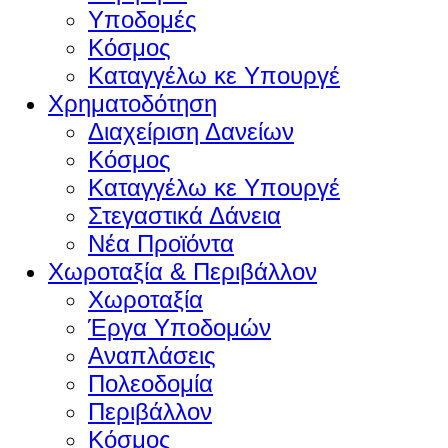
Υποδομές
Κόσμος
Καταγγέλω κε Υπουργέ
Χρηματοδότηση
Διαχείριση Δανείων
Κόσμος
Καταγγέλω κε Υπουργέ
Στεγαστικά Δάνεια
Νέα Προϊόντα
Χωροταξία & Περιβάλλον
Χωροταξία
Έργα Υποδομών
Αναπλάσεις
Πολεοδομία
Περιβάλλον
Κόσμος