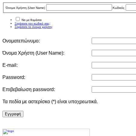
Όνομα Χρήστη (User Νame)
Κωδικός
Να με θυμάσαι
Ξεχάσατε τον κωδικό σας;
Ξεχάσατε το όνομα χρήστη;
Ονοματεπώνυμο:
Όνομα Χρήστη (User Νame):
E-mail:
Password:
Επιβεβαίωση password:
Τα πεδία με αστερίσκο (*) είναι υποχρεωτικά.
Eγγραφή