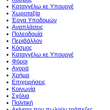
Καταγγέλω κε Υπουργέ
Χωροταξία
Έργα Υποδομών
Αναπλάσεις
Πολεοδομία
Περιβάλλον
Κόσμος
Καταγγέλω κε Υπουργέ
Φόροι
Αγορά
Χρήμα
Επιχειρήσεις
Κοινωνία
Σχόλια
Πολιτική
Ακίνητα που πωλούν τράπεζες