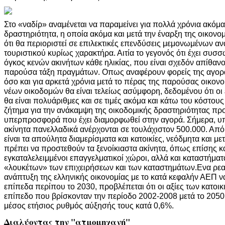
Στο «ναδίρ» αναμένεται να παραμείνει για πολλά χρόνια ακόμα
δραστηριότητα, η οποία ακόμα και μετά την έναρξη της οικονο
ότι θα περιοριστεί σε επιλεκτικές επενδύσεις μεμονωμένων α
τουριστικού κυρίως χαρακτήρα. Αιτία το γεγονός ότι έχει συσσ
όγκος κενών ακινήτων κάθε ηλικίας, που είναι σχεδόν απίθαν
παρούσα τάξη πραγμάτων. Οπως αναφέρουν φορείς της αγορά
όσο και για αρκετά χρόνια μετά το πέρας της παρούσας οικονο
νέων οικοδομών θα είναι τελείως ασύμφορη, δεδομένου ότι οι
θα είναι πολυάριθμες και σε τιμές ακόμα και κάτω του κόστου
ζήτημα για την ανάκαμψη της οικοδομικής δραστηριότητας προ
υπερπροσφορά που έχει διαμορφωθεί στην αγορά. Σήμερα, υπο
ακίνητα πανελλαδικά ανέρχονται σε τουλάχιστον 500.000. Από
είναι τα απούλητα διαμερίσματα και κατοικίες, νεόδμητα και με
πρέπει να προστεθούν τα ξενοίκιαστα ακίνητα, όπως επίσης και
εγκαταλελειμμένοι επαγγελματικοί χώροι, αλλά και καταστήμα
«λουκέτων» των επιχειρήσεων και των καταστημάτων.Ενα ρεαλ
ανάπτυξη της ελληνικής οικονομίας με το κατά κεφαλήν ΑΕΠ ν
επίπεδα περίπου το 2030, προβλέπεται ότι οι αξίες των κατοι
επίπεδο που βρίσκονταν την περίοδο 2002-2008 μετά το 2050
μέσος ετήσιος ρυθμός αύξησής τους κατά 0,6%.
Διαλύοντας την "ατμομηχανή"