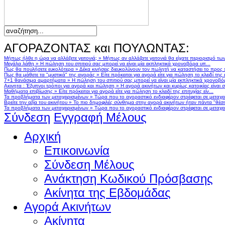
ΑΓΟΡΑΖΟΝΤΑΣ και ΠΟΥΛΩΝΤΑΣ:
Μήπως ήλθε η ώρα να αλλάξετε γειτονιά;
»
Μήπως αν αλλάζατε γειτονιά θα είχατε περιορισμό τω
Μεγάλα λάθη
»
Η πώληση του σπιτιού σας μπορεί να είναι μία εκπληκτικά χρονοβόρα υπ...
Πως θα πουλήσετε ευκολότερα
»
Δέκα κινήσεις διευκολύνουν τον πωλητή να καταστήσει το προς
Πως θα μάθετε τα "μυστικά" της αγοράς
»
Είτε πρόκειται για αγορά είτε για πώληση το κλειδί της ε
7+1 θανάσιμα αμαρτήματα
»
Η πώληση του σπιτιού σας μπορεί να είναι μία εκπληκτικά χρονοβό
Ακινητα : Έξυπνοι τρόποι για αγορά και πώληση
»
Η αγορά ακινήτων και κυρίως κατοικίας είναι 
Μαθήματα επιβίωσης
»
Είτε πρόκειται για αγορά είτε για πώληση το κλειδί της επιτυχίας είν...
Τα προβλήματα των μεταχειρισμένων
»
Τώρα που το αγοραστικό ενδιαφέρον στρέφεται σε μεταχειρ
Βρείτε την αξία του ακινήτου
»
Το πιο δημοφιλές σύνθημα στην αγορά ακινήτων ήταν πάντα "θέση,
Τα προβλήματα των μεταχειρισμένων
»
Τώρα που το αγοραστικό ενδιαφέρον στρέφεται σε μεταχειρ
Σύνδεση
Εγγραφή Μέλους
Αρχική
Επικοινωνία
Σύνδεση Μέλους
Ανάκτηση Κωδικού Πρόσβασης
Ακίνητα της Εβδομάδας
Αγορά Ακινήτων
Ακίνητα