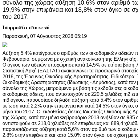
σύνολο της χώρας αύξηση 10,6% στον αριθμό τω
19,9% στην επιφάνεια και 18,8% στον όγκο σε σχ
του 2017.
Ισορροπία στο κενό
Παρασκευή, 07 Αύγουστος 2026 05:19
Αύξηση 5,4% κατέγραψε ο αριθμός των οικοδομικών αδειών 
Φεβρουάριο, σύμφωνα με σχετική ανακοίνωση της Ελληνικής 
Ο όγκος των αδειών υποχώρησε κατά 14,5% σε ετήσια βάση. Α
Στατιστική Αρχή (ΕΛΣΤΑΤ) ανακοινώνει τα προσωρινά στοιχεία
2018, της Έρευνας Οικοδομικής Δραστηριότητας. Ειδικότερα: 
Οικοδομικής Δραστηριότητας (Ιδιωτικής - Δημόσιας), κατά το
σύνολο της Χώρας, μετρούμενο με βάση τις εκδοθείσες οικοδο
οικοδομικές άδειες, που αντιστοιχούν σε 220,5 χιλιάδες m2 επι
m3 όγκου, παρουσίασε δηλαδή αύξηση κατά 5,4% στον αριθμό
μείωση κατά 2,2% στην επιφάνεια και κατά 14,5% στον όγκο, σ
μήνα του 2017. Οι εκδοθείσες άδειες Ιδιωτικής Οικοδομικής Δ
της Χώρας, κατά τον μήνα Φεβρουάριο 2018 ανήλθαν σε 985 ο
αντιστοιχούν σε 218,0 χιλιάδες m2 επιφάνειας και 889,4 χιλιά
παρουσιάζοντας αύξηση κατά 5,6% στον αριθμό των οικοδομι
2,8% στην επιφάνεια και κατά 15,0% στον όγκο, σε σχέση με τ