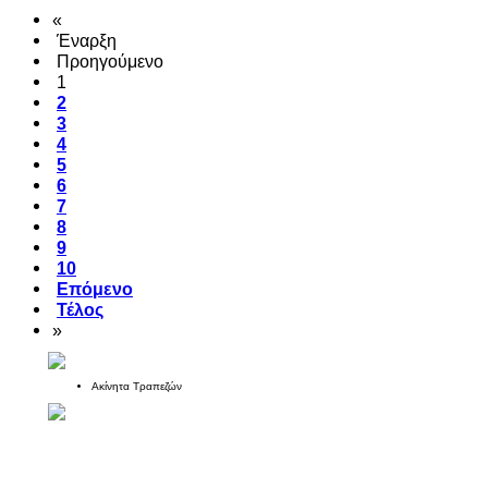
«
Έναρξη
Προηγούμενο
1
2
3
4
5
6
7
8
9
10
Επόμενο
Τέλος
»
Ακίνητα Τραπεζών