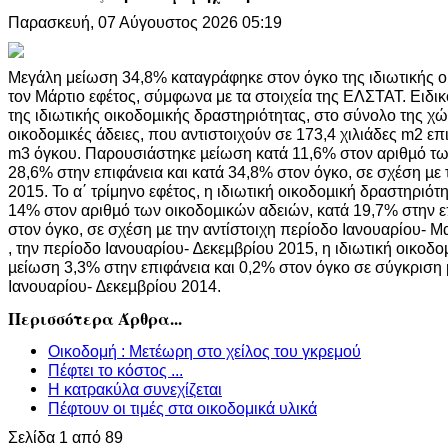
Παρασκευή, 07 Αύγουστος 2026 05:19
Μεγάλη μείωση 34,8% καταγράφηκε στον όγκο της ιδιωτικής ο
τον Μάρτιο εφέτος, σύμφωνα με τα στοιχεία της ΕΛΣΤΑΤ. Ειδικό
της ιδιωτικής οικοδοµικής δραστηριότητας, στο σύνολο της χ
οικοδοµικές άδειες, που αντιστοιχούν σε 173,4 χιλιάδες m2 επι
m3 όγκου. Παρουσιάστηκε µείωση κατά 11,6% στον αριθµό τω
28,6% στην επιφάνεια και κατά 34,8% στον όγκο, σε σχέση µε 
2015. Το α΄ τρίμηνο εφέτος, η ιδιωτική οικοδοµική δραστηριότ
14% στον αριθµό των οικοδοµικών αδειών, κατά 19,7% στην ε
στον όγκο, σε σχέση µε την αντίστοιχη περίοδο Ιανουαρίου- Μα
, την περίοδο Ιανουαρίου- ∆εκεµβρίου 2015, η ιδιωτική οικοδο
µείωση 3,3% στην επιφάνεια και 0,2% στον όγκο σε σύγκριση 
Ιανουαρίου- ∆εκεµβρίου 2014.
Περισσότερα Άρθρα...
Οικοδομή : Μετέωρη στο χείλος του γκρεμού
Πέφτει το κόστος ...
Η κατρακύλα συνεχίζεται
Πέφτουν οι τιμές στα οικοδομικά υλικά
Σελίδα 1 από 89