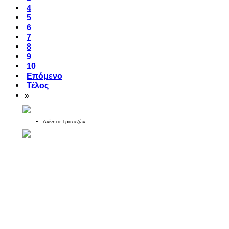
4
5
6
7
8
9
10
Επόμενο
Τέλος
»
Ακίνητα Τραπεζών