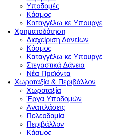
Υποδομές
Κόσμος
Καταγγέλω κε Υπουργέ
Χρηματοδότηση
Διαχείριση Δανείων
Κόσμος
Καταγγέλω κε Υπουργέ
Στεγαστικά Δάνεια
Νέα Προϊόντα
Χωροταξία & Περιβάλλον
Χωροταξία
Έργα Υποδομών
Αναπλάσεις
Πολεοδομία
Περιβάλλον
Κόσμος