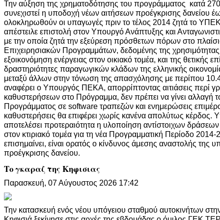
Την αύξηση της χρηματοδότησης του προγράμματος κατά 270 
συνεχιστεί η υποδοχή νέων αιτήσεων προέγκρισης δανείου έως
ολοκληρωθούν οι υπαγωγές πριν το τέλος 2014 ζητά το ΥΠΕ
απέστειλε επιστολή στον Υπουργό Ανάπτυξης και Ανταγωνιστ
με την οποία ζητά την εξεύρεση πρόσθετων πόρων στο πλαίσ
Επιχειρησιακών Προγραμμάτων, δεδομένης της χρησιμότητας
εξοικονόμηση ενέργειας στον οικιακό τομέα, και της θετικής ε
δραστηριότητες παραγωγικών κλάδων της ελληνικής οικονομία
μεταξύ άλλων στην τόνωση της απασχόλησης με περίπου 10.
αναφέρει ο Υπουργός ΠΕΚΑ, απορρίπτοντας αιτιάσεις περί γ
καθυστερήσεων στο Πρόγραμμα, δεν πρέπει να γίνει αλλαγή 
Προγράμματος σε software τραπεζών και ενημερώσεις επιμέρο
καθυστερήσεις θα επιφέρει χωρίς κανένα απολύτως κέρδος. Υπ
αποτελέσει προτεραιότητα η υλοποίηση αντίστοιχων δράσεων
στον κτιριακό τομέα για τη νέα Προγραμματική Περίοδο 2014-
επισημαίνει, είναι ορατός ο κίνδυνος άμεσης αναστολής της 
προέγκρισης δανείου.
Το γκαραζ της Κηφισιας
Παρασκευή, 07 Αύγουστος 2026 17:42
Την κατασκευή ενός νέου υπόγειου σταθμού αυτοκινήτων στη
Κηφισιά ξεκίνησε στις αρχές της εβδομάδας ο όμιλος ΓΕΚ ΤΕΡ