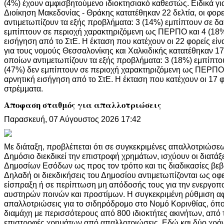
(4%) έχουν αμφισβητούμενο ιδιοκτησιακό καθεστώς. Ειδικά γ
Διοίκηση Μακεδονίας - Θράκης κατατέθηκαν 22 δελτία, οι φορ
αντιμετωπίζουν τα εξής προβλήματα: 3 (14%) εμπίπτουν σε δασ
εμπίπτουν σε περιοχή χαρακτηριζόμενη ως ΠΕΡΠΟ και 4 (18%
εισήγηση από το ΣτΕ. Η έκταση που κατέχουν οι 22 φορείς είν
για τους νομούς Θεσσαλονίκης και Χαλκιδικής κατατέθηκαν 17 
οποίων αντιμετωπίζουν τα εξής προβλήματα: 3 (18%) εμπίπτου
(47%) δεν εμπίπτουν σε περιοχή χαρακτηριζόμενη ως ΠΕΡΠΟ 
αρνητική εισήγηση από το ΣτΕ. Η έκταση που κατέχουν οι 17 φ
στρέμματα.
Αποφαση σταθμός για απαλλοτριώσεις
Παρασκευή, 07 Αύγουστος 2026 17:42
Με διάταξη, προβλέπεται ότι σε συγκεκριμένες απαλλοτριώσε
Δημόσιο διεκδικεί την επιστροφή χρημάτων, ισχύουν οι διατά
Δημοσίων Εσόδων ως προς τον τρόπο και τις διαδικασίες βεβ
Δηλαδή οι διεκδικήσεις του Δημοσίου αντιμετωπίζονται ως οφε
είσπραξη ή σε περίπτωση μη απόδοσής τους για την ενεργο
αυστηρών ποινών και προστίμων. Η συγκεκριμένη ρύθμιση αφ
απαλλοτριώσεις για το σιδηρόδρομο στο Νομό Κορινθίας, όπ
διαμάχη με περισσότερους από 800 ιδιοκτήτες ακινήτων, από 
επιστροφές χρημάτων από απαλλοτριώσεις. Εδώ και δύο χρόν