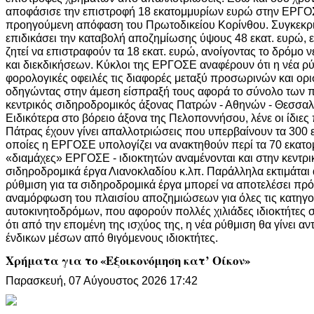
αποφάσισε την επιστροφή 18 εκατομμυρίων ευρώ στην ΕΡΓΟ
προηγούμενη απόφαση του Πρωτοδικείου Κορίνθου. Συγκεκριμ
επιδικάσει την καταβολή αποζημίωσης ύψους 48 εκατ. ευρώ, ε
ζητεί να επιστραφούν τα 18 εκατ. ευρώ, ανοίγοντας το δρόμο 
και διεκδικήσεων. Κύκλοι της ΕΡΓΟΣΕ αναφέρουν ότι η νέα ρ
φορολογικές οφειλές τις διαφορές μεταξύ προσωρινών και ο
οδηγώντας στην άμεση είσπραξή τους αφορά το σύνολο των π
κεντρικός σιδηροδρομικός άξονας Πατρών - Αθηνών - Θεσσαλ
Ειδικότερα στο βόρειο άξονα της Πελοποννήσου, λένε οι ίδιες
Πάτρας έχουν γίνει απαλλοτριώσεις που υπερβαίνουν τα 300 
οποίες η ΕΡΓΟΣΕ υπολογίζει να ανακτηθούν περί τα 70 εκατ
«διαμάχες» ΕΡΓΟΣΕ - ιδιοκτητών αναμένονται και στην κεντρικ
σιδηροδρομικά έργα Λιανοκλαδίου κ.λπ. Παράλληλα εκτιμάται α
ρύθμιση για τα σιδηροδρομικά έργα μπορεί να αποτελέσει πρό
αναμόρφωση του πλαισίου αποζημιώσεων για όλες τις κατηγο
αυτοκινητοδρόμων, που αφορούν πολλές χιλιάδες ιδιοκτήτες σ
ότι από την επομένη της ισχύος της, η νέα ρύθμιση θα γίνει α
ένδικων μέσων από θιγόμενους ιδιοκτήτες.
Χρήματα για το «Εξοικονόμηση κατ’ Οίκον»
Παρασκευή, 07 Αύγουστος 2026 17:42