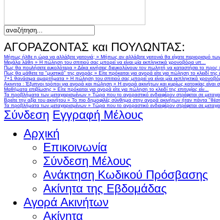
ΑΓΟΡΑΖΟΝΤΑΣ και ΠΟΥΛΩΝΤΑΣ:
Μήπως ήλθε η ώρα να αλλάξετε γειτονιά;
»
Μήπως αν αλλάζατε γειτονιά θα είχατε περιορισμό τω
Μεγάλα λάθη
»
Η πώληση του σπιτιού σας μπορεί να είναι μία εκπληκτικά χρονοβόρα υπ...
Πως θα πουλήσετε ευκολότερα
»
Δέκα κινήσεις διευκολύνουν τον πωλητή να καταστήσει το προς
Πως θα μάθετε τα "μυστικά" της αγοράς
»
Είτε πρόκειται για αγορά είτε για πώληση το κλειδί της ε
7+1 θανάσιμα αμαρτήματα
»
Η πώληση του σπιτιού σας μπορεί να είναι μία εκπληκτικά χρονοβό
Ακινητα : Έξυπνοι τρόποι για αγορά και πώληση
»
Η αγορά ακινήτων και κυρίως κατοικίας είναι 
Μαθήματα επιβίωσης
»
Είτε πρόκειται για αγορά είτε για πώληση το κλειδί της επιτυχίας είν...
Τα προβλήματα των μεταχειρισμένων
»
Τώρα που το αγοραστικό ενδιαφέρον στρέφεται σε μεταχειρ
Βρείτε την αξία του ακινήτου
»
Το πιο δημοφιλές σύνθημα στην αγορά ακινήτων ήταν πάντα "θέση,
Τα προβλήματα των μεταχειρισμένων
»
Τώρα που το αγοραστικό ενδιαφέρον στρέφεται σε μεταχειρ
Σύνδεση
Εγγραφή Μέλους
Αρχική
Επικοινωνία
Σύνδεση Μέλους
Ανάκτηση Κωδικού Πρόσβασης
Ακίνητα της Εβδομάδας
Αγορά Ακινήτων
Ακίνητα