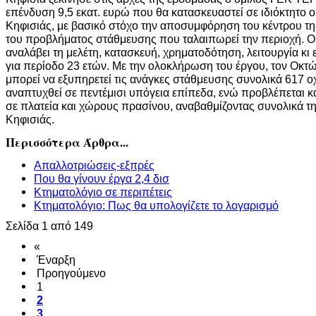
επένδυση 9,5 εκατ. ευρώ που θα κατασκευαστεί σε ιδιόκτητο 
Κηφισιάς, με βασικό στόχο την αποσυμφόρηση του κέντρου τη
του προβλήματος στάθμευσης που ταλαιπωρεί την περιοχή. Ο 
αναλάβει τη μελέτη, κατασκευή, χρηματοδότηση, λειτουργία κι
για περίοδο 23 ετών. Με την ολοκλήρωση του έργου, τον Οκτώ
μπορεί να εξυπηρετεί τις ανάγκες στάθμευσης συνολικά 617 
αναπτυχθεί σε πεντέμισι υπόγεια επίπεδα, ενώ προβλέπεται 
σε πλατεία και χώρους πρασίνου, αναβαθμίζοντας συνολικά τη
Κηφισιάς.
Περισσότερα Άρθρα...
Απαλλοτριώσεις-εξπρές
Που θα γίνουν έργα 2,4 δισ
Κτηματολόγιο σε περιπέτεις
Κτηματολόγιο: Πως θα υπολογίζετε το λογαρισμό
Σελίδα 1 από 149
«
Έναρξη
Προηγούμενο
1
2
3