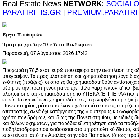
Real Estate News
NETWORK
:
SOCIALO
PARATIRITIS.GR
|
PREMIUM.PARATIRI
Έργα Υποδομών
Τραμ μέχρι την πλατεία Βικτωρίας
Παρασκευή, 07 Αύγουστος 2026 17:42
Προχωρά η 78,5 εκατ. ευρώ που αφορά στην ανάπλαση της ο
υπέγραψαν. Το προς υλοποίηση και χρηματοδότηση έργο διαχω
ενότητες (πράξεις), οι οποίες θα χρηματοδοτηθούν αντίστοιχ
μέρη, με την πρώτη ενότητα να έχει τίτλο «αρχιτεκτονική και β
υλοποίησης και χρηματοδότησης το ΥΠΕΚΑ (ΕΠΠΕΡΑΑ) και π
ευρώ. Το αντικείμενο χρηματοδότησης περιλαμβάνει τη ριζική
Πανεπιστημίου, μέσα από έναν σχεδιασμό ο οποίος στηρίζετα
αποτροπής, αλλά όχι κατάργησης της διαμπερούς κυκλοφορίας
χρήση των δρόμων, και ιδίως της Πανεπιστημίου, με ειδικές δ
και άλλων οχημάτων, για παρόδια εξυπηρέτηση από τα ποδήλα
ποδηλατόδρομο που εντάσσεται στο μητροπολιτικό δίκτυο, κα
επεκτείνεται από την Αμαλίας στην οδό Πατησίων (όπως προβλ