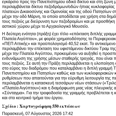
εγκάρσιο προς την Πανεπιστημίου οδικό δίκτυο και στη ζώνη 
περιλαμβάνεται δίκτυο πεζοδρόμων/οδών ήπιας κυκλοφορίας
πλατειών Δικαιοσύνης και Ομονοίας και της οδού Πατησίων 
μέχρι την οδό Μάρνη, το οποίο αποδίδεται για χρήση στα δημό
τους πεζούς με διεύρυνση των πεζοδρομίων και με προσθήκη
αστικού χώρου μέχρι το Αρχαιολογικό Μουσείο.
Η δεύτερη ενότητα (πράξη) έχει τίτλο «επέκταση διπλής γραμ
Πλατεία Αιγύπτου», με φορέα χρηματοδότησης το Περιφερεια
«ΠΕΠ Αττικής» και προϋπολογισμό 40,52 εκατ. Το αντικείμεν
περιλαμβάνει την επέκταση του υφιστάμενου δικτύου Τραμ τη
μέχρι την Πλατεία Αιγύπτου, προκειμένου να αυξηθεί η προσπε
ενδυνάμωση της χρήσης μέσων σταθερής τροχιάς, που είναι πι
τους πεζούς. Σε αυτή την Πράξη περιλαμβάνεται η υλοποίησ
στο εύρος του διαδρόμου που καταλαμβάνει η διπλή γραμμή Τ
Πανεπιστημίου και Πατησίων καθώς και των κυκλοφοριακών 
ρυθμίσεων που απαιτούνται για την εύρυθμη λειτουργία της π
περιλαμβάνεται η κατασκευή τεσσάρων νέων στάσεων («Τριλο
«Πλατεία Αιγύπτου») και η διαμόρφωση μιας νέας πλευρικής
«Σύνταγμα». Για την τροφοδοσία της γραμμής προβλέπεται η
και στο κεντρικό τμήμα του έργου.
Σχέδιο : Χαρτογράφηση 550 εκτάσεων
Παρασκευή, 07 Αύγουστος 2026 17:42