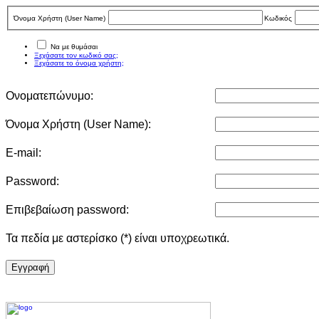
Όνομα Χρήστη (User Νame)
Κωδικός
Να με θυμάσαι
Ξεχάσατε τον κωδικό σας;
Ξεχάσατε το όνομα χρήστη;
Ονοματεπώνυμο:
Όνομα Χρήστη (User Νame):
E-mail:
Password:
Επιβεβαίωση password:
Τα πεδία με αστερίσκο (*) είναι υποχρεωτικά.
Eγγραφή