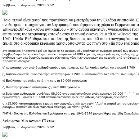
Σάββατο, 08 Αύγουστος 2026 09:52
Ποιοι τελικά είναι αυτοί που προτείνουν να μετατρέψουν την Ελλάδα σε αποικία. Ε
αναζητήσαμε στοιχεία για τον λογαριασμό που άφησαν στη χώρα οι Γερμανοί κατ
Επικεντρωθήκαμε –λόγω αντικειμένου – στην αγορά ακινήτων . Ανακαλύψαμε ένα βι
επιπτώσεις της γερμανικής κατοχής στην ελληνική οικονομία με τίτλο :«Θυσίαι τ
1941-1944». Εκδόθηκε περι τα τέλη της δεκαετίας του ΄40 που ο συγγραφέας του ,
ζημιές στο οικοδομικό κεφάλαιο χρησιμοποιώντας ως πηγή στοιχεία που είχε δημο
Στο κεφάλαιο «Καταστροφαί και ζημίαι εις το οικοδομικόν κεφάλαιον» αναφέρει μεταξύ των άλλων
βομβαρδισμοί Ιταλών και Γερμανών κατέστρεψαν 24.000 κτίρια είς τας μεγαλύτερας πόλεις της χ
αντίληψις των οικοδομικών καταστροφών και εν γένει των συνεπειών της κατοχής από απόψεως
παρακάτω στοιχεία:
α) κατεστράφησαν από βομβαρδισμούς , πυρπολήσεις και λεηλασίας πόλεις και οικισμοί 3.700
β) Αστεγοι συνεπεία, των ανωτέρω καταστροφών 1.200.00 κάτοικοι ήτοι το 18% του πληθυσμού
γ) Επώλησαν τας οικίας κατά την κατοχή 80.000 οικογένειαι
δ) Κατεστράφησαν ή υπέστησαν ζημίαι 5.000 σχολεία.»
ε) Ζούν υπο ανθυγιεινάς συνθήκας 88.000 αγροτικαί οικογένειαι εντός ερειπίων 30.000 -"- -"- -"- 
ημικατεστραμ. οικιών 100.000 αστικαί οικογένειαι ζούν υπο άθλιας οικοδομικάς συνθήκας
στ) 15.000 καταστηματάρχει έχασαν την επαγγελματική των στέγη" Αυτή η παράθεση αστοιχείων 
ακινήτων πιστεύω ότι είναι εξαιρετικά επίκαιρη και εξίσου χρήσιμη.
ΠΗΓΗ:«Θυσίαι της Ελλάδος και Εγκλήματα κατοχής 1941-1944 (αναρτήθηκε την 18η Οκτωβρίου 
Αυθαίρετα: Μία ιστορία 172 ετών
Σάββατο, 08 Αύγουστος 2026 09:52