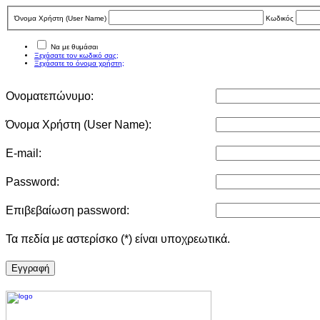
Όνομα Χρήστη (User Νame)
Κωδικός
Να με θυμάσαι
Ξεχάσατε τον κωδικό σας;
Ξεχάσατε το όνομα χρήστη;
Ονοματεπώνυμο:
Όνομα Χρήστη (User Νame):
E-mail:
Password:
Επιβεβαίωση password:
Τα πεδία με αστερίσκο (*) είναι υποχρεωτικά.
Eγγραφή