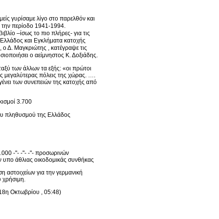
μείς γυρίσαμε λίγο στο παρελθόν και
ά την περίοδο 1941-1994.
βλίο –ίσως το πιο πλήρες- για τις
ης Ελλάδος και Εγκλήματα κατοχής
 ο Δ. Μαγκριώτης , κατέγραψε τις
σιοποιήσει ο αείμνηστος Κ. Δοξιάδης.
ταξύ των άλλων τα εξής: «οι πρώτοι
ας μεγαλύτερας πόλεις της χώρας. ….
γένει των συνεπειών της κατοχής από
κισμοί 3.700
του πληθυσμού της Ελλάδος
000 -"- -"- -"- προσωρινών
ούν υπο άθλιας οικοδομικάς συνθήκας
η αστοιχείων για την γερμανική
υ χρήσιμη.
18η Οκτωβρίου , 05:48)