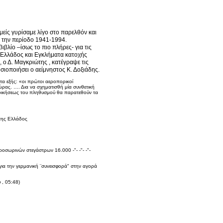
μείς γυρίσαμε λίγο στο παρελθόν και
ά την περίοδο 1941-1994.
βλίο –ίσως το πιο πλήρες- για τις
ης Ελλάδος και Εγκλήματα κατοχής
 ο Δ. Μαγκριώτης , κατέγραψε τις
σιοποιήσει ο αείμνηστος Κ. Δοξιάδης.
 τα εξής: «οι πρώτοι αεροπορικοί
ώρας. …. Δια να σχηματισθή μία συνθετική
 οικήσεως του πληθυσμού θα παρατεθούν τα
 της Ελλάδος
προσωρινών στεγάστρων 16.000 -"- -"- -"-
για την γερμανική ¨συνεισφορά" στην αγορά
, 05:48)