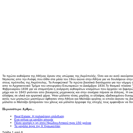
Τα πρώτα αυθαίρετα της Αθήνας έγιναν στις υπώρειες της Ακρόπολής. Όσο και αν αυτό ακούγεται
Νησιώτες απο την Ανάφη που έλθει στα μέσα του 19ου αιώνα στην Αθήνα για να δουλέψουν στην 
στους πρόποδες της Ακρόπολης. Τα Αναφιώτικα! Τα πρώτα βασιλικά διατάγματα για την νόμιμ
απο το Αρχιτεκτονικό Τμήμα του υπουργείου Εσωτερικών το Δεκέμβριο 1834.Το θεσμικό πλαίσιο 
Φεβρουαρίου 1836 για να σταματήσει η ανέγερση αυθαιρέτων κτισμάτων που άρχισαν να ξεφυτρ
μέχρι και το 1843 γινόνταν απο βαυαρούς μηχανικούς και στην συνέχεια πέρασε σε έλληνες. Η ο
ελλείψεις σε υλικά και εργατικά χέρια. Ήταν μάλιστα τόσες μεγάλες οι ελλείψεις εξειδικευμένου δυνα
εκτός των μησιωτών μαστόρων έφθασαν στην Αθήνα και Μαλτέζοι εργάτες οι οποίοι έκαναν τις βαρ
μάλιστα οι Μαλτέζοι ξεπέρασαν του χίλους και μάλιστα έγγραφα της εποχής τους εμφανίζουν να δ
Περισσότερα Άρθρα...
Real Estate: Η παλαιότερη επένδυση
Ενα κτήμα με μεγάλη ιστορία
Πόσο κόστιζε η γη στην Ηρώδου Αττικού πριν 150 χρόνια
Τα μεγάλα έργα της Α΄Χρεωκοπίας
Σελίδα 1 από 6