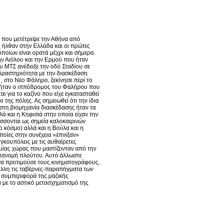
 που μετέτρεψε την Αθήνα από
 ήλθαν στην Ελλάδα και οι πρώτες
ποίων είναι ορατά μέχρι και σήμερα.
ην Αιόλου και την Ερμού που ήταν
ου ΜΤΣ ανέδειξε την οδό Σταδίου σε
δραστηριότητα με την διασκέδαση
, στο Νέο Φάληρο, ξεκίνησε περί το
ων ήταν ο ιππόδρομος του Φαλήρου που
αι για το καζίνο που είχε εγκατασταθεί
 της πόλης. Ας σημειωθεί ότι την ίδια
 στη βιομηχανία διασκέδασης ήταν τα
λά και η Κηφισιά στην οποία είχαν την
ύσσονται ως σημεία καλοκαιρινών
 κόσμο) αλλά και η Βούλα και η
οποίες στην συνέχεια «έπνιξαν»
αγκουπόλεις με τις αυθαίρετες
α μίας χώρας που μαστίζονταν από την
κατανομή πλούτου. Αυτό άλλωστε
να προτιμούσε τους κινηματογράφους,
η άλλη τις ταβέρνες-παραπήγματα των
η συμπεριφορά της μαζικής
 με το αστικό μετασχηματισμό της