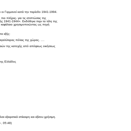
α οι Γερμανοί κατά την περίοδο 1941-1994.
πιο πλήρες- για τις επιπτώσεις της
χής 1941-1944». Εκδόθηκε περι τα τέλη της
ικό κεφάλαιο χρησιμοποιώντας ως πηγή
τα εξής:
μεγαλύτερας πόλεις της χώρας. ….
επειών της κατοχής από απόψεως οικήσεως
 της Ελλάδος
ι εξαιρετικά επίκαιρη και εξίσου χρήσιμη.
, 05:48)