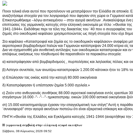
Ποιοι τελικά είναι αυτοί που προτείνουν να μετατρέψουν την Ελλάδα σε αποικία. Ε
αναζητήσαμε στοιχεία για τον λογαριασμό που άφησαν στη χώρα οι Γερμανοί κατ
Επικεντρωθήκαμε –λόγω αντικειμένου – στην αγορά ακινήτων . Ανακαλύψαμε ένα βι
επιπτώσεις της γερμανικής κατοχής στην ελληνική οικονομία με τίτλο :«Θυσίαι τ
1941-1944». Εκδόθηκε περι τα τέλη της δεκαετίας του ΄40 που ο συγγραφέας του ,
ζημιές στο οικοδομικό κεφάλαιο χρησιμοποιώντας ως πηγή στοιχεία που είχε δημο
Στο κεφάλαιο «Καταστροφαί και ζημίαι εις το οικοδομικόν κεφάλαιον» αναφέρει με
αεροπορικοί βομβαρδισμοί Ιταλών και Γερμανών κατέστρεψαν 24.000 κτίρια είς τ
Δια να σχηματισθή μία συνθετική αντίληψις των οικοδομικών καταστροφών και εν 
απόψεως οικήσεως του πληθυσμού θα παρατεθούν τα παρακάτω στοιχεία:
α) κατεστράφησαν από βομβαρδισμούς , πυρπολήσεις και λεηλασίας πόλεις και οι
β) Αστεγοι συνεπεία, των ανωτέρω καταστροφών 1.200.00 κάτοικοι ήτοι το 18% 
γ) Επώλησαν τας οικίας κατά την κατοχή 80.000 οικογένειαι
δ) Κατεστράφησαν ή υπέστησαν ζημίαι 5.000 σχολεία.»
ε) Ζούν υπο ανθυγιεινάς συνθήκας 88.000 αγροτικαί οικογένειαι εντός ερειπίων 30.
στεγάστρων 16.000 -"- -"- -"- ημικατεστραμ. οικιών 100.000 αστικαί οικογένειαι ζ
στ) 15.000 καταστηματάρχει έχασαν την επαγγελματική των στέγη" Αυτή η παράθεσ
¨συνεισφορά" στην αγορά ακινήτων πιστεύω ότι είναι εξαιρετικά επίκαιρη και εξίσο
ΠΗΓΗ:«Θυσίαι της Ελλάδος και Εγκλήματα κατοχής 1941-1944 (αναρτήθηκε την 
Η γερμανική συμβολή στην ελληνική αγορά ακινήτων
Σάββατο, 08 Αύγουστος 2026 09:52