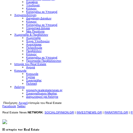
Συμφέρει
Υποδομές
Κόσμος
Καταγγέλω κε Υπουργέ
Χρηματοδότηση
Διαχείριση Δανείων
Κόσμος
Καταγγέλω κε Υπουργέ
Στεγαστικά Δάνεια
Νέα Προϊόντα
Χωροταξία & Περιβάλλον
Χωροταξία
Έργα Υποδομών
Αναπλάσεις
Πολεοδομία
Περιβάλλον
Κόσμος
Καταγγέλω κε Υπουργέ
Προστασία Περιβάλλοντος
Ιστορία του Real Estate
Αγορά
Κοινωνία
Κοινωνία
Σχόλια
Συνεντεύξεις
Πολιτική
Ακίνητα
property.realestatenews.gr
Συνεργαζόμενοι Μεσίτες
Διαγωνισμοί για Ακίνητα
Πλοήγηση:
Αρχική
»
Ιστορία του Real Estate
Facebook
Twitter
Real Estate News
NETWORK
:
SOCIALOPINION.GR
|
INVESTNEWS.GR
|
PARATIRITIS.GR
|
P
Η ιστορία του Real Estate