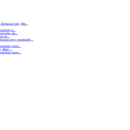
ν δαπανών σας; Ναι...
 πώληση α...
πιτυχίας είν...
ρα υπ...
σίγουρα στην «κατάψυξη...
ισμένες κατοι...
 θέση,...
ισμένες κατοι...