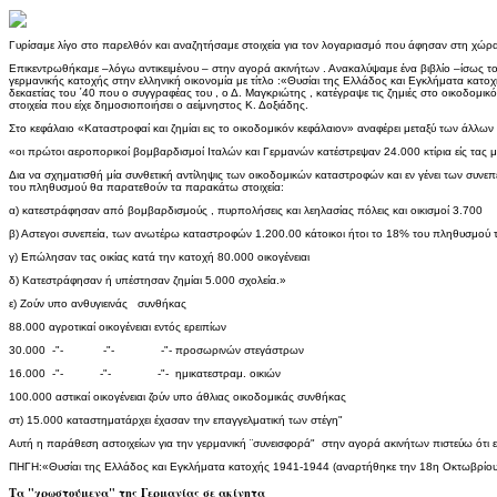
Γυρίσαμε λίγο στο παρελθόν και αναζητήσαμε στοιχεία για τον λογαριασμό που άφησαν στη χώρ
Επικεντρωθήκαμε –λόγω αντικειμένου – στην αγορά ακινήτων . Ανακαλύψαμε ένα βιβλίο –ίσως το 
γερμανικής κατοχής στην ελληνική οικονομία με τίτλο :«Θυσίαι της Ελλάδος και Εγκλήματα κατο
δεκαετίας του ΄40 που ο συγγραφέας του , ο Δ. Μαγκριώτης , κατέγραψε τις ζημιές στο οικοδομ
στοιχεία που είχε δημοσιοποιήσει ο αείμνηστος Κ. Δοξιάδης.
Στο κεφάλαιο «Καταστροφαί και ζημίαι εις το οικοδομικόν κεφάλαιον» αναφέρει μεταξύ των άλλων 
«οι πρώτοι αεροπορικοί βομβαρδισμοί Ιταλών και Γερμανών κατέστρεψαν 24.000 κτίρια είς τας 
Δια να σχηματισθή μία συνθετική αντίληψις των οικοδομικών καταστροφών και εν γένει των συν
του πληθυσμού θα παρατεθούν τα παρακάτω στοιχεία:
α) κατεστράφησαν από βομβαρδισμούς , πυρπολήσεις και λεηλασίας πόλεις και οικισμοί 3.700
β) Αστεγοι συνεπεία, των ανωτέρω καταστροφών 1.200.00 κάτοικοι ήτοι το 18% του πληθυσμού
γ) Επώλησαν τας οικίας κατά την κατοχή 80.000 οικογένειαι
δ) Κατεστράφησαν ή υπέστησαν ζημίαι 5.000 σχολεία.»
ε) Ζούν υπο ανθυγιεινάς συνθήκας
88.000 αγροτικαί οικογένειαι εντός ερειπίων
30.000 -"- -"- -"- προσωρινών στεγάστρων
16.000 -"- -"- -"- ημικατεστραμ. οικιών
100.000 αστικαί οικογένειαι ζούν υπο άθλιας οικοδομικάς συνθήκας
στ) 15.000 καταστηματάρχει έχασαν την επαγγελματική των στέγη"
Αυτή η παράθεση αστοιχείων για την γερμανική ¨συνεισφορά" στην αγορά ακινήτων πιστεύω ότι είνα
ΠΗΓΗ:«Θυσίαι της Ελλάδος και Εγκλήματα κατοχής 1941-1944 (αναρτήθηκε την 18η Οκτωβρίου 
Τα "χρωστούμενα" της Γερμανίας σε ακίνητα