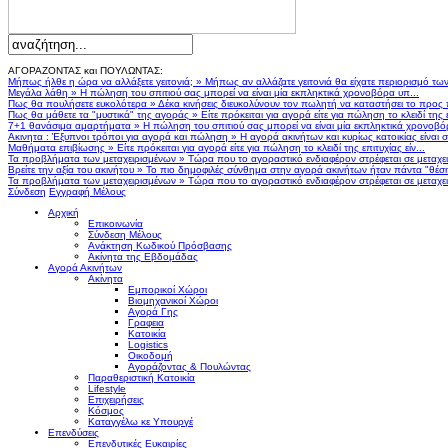
ΑΓΟΡΑΖΟΝΤΑΣ και ΠΟΥΛΩΝΤΑΣ:
Μήπως ήλθε η ώρα να αλλάξετε γειτονιά;
»
Μήπως αν αλλάζατε γειτονιά θα είχατε περιορισμό τω
Μεγάλα λάθη
»
Η πώληση του σπιτιού σας μπορεί να είναι μία εκπληκτικά χρονοβόρα υπ...
Πως θα πουλήσετε ευκολότερα
»
Δέκα κινήσεις διευκολύνουν τον πωλητή να καταστήσει το προς
Πως θα μάθετε τα "μυστικά" της αγοράς
»
Είτε πρόκειται για αγορά είτε για πώληση το κλειδί της ε
7+1 θανάσιμα αμαρτήματα
»
Η πώληση του σπιτιού σας μπορεί να είναι μία εκπληκτικά χρονοβό
Ακινητα : Έξυπνοι τρόποι για αγορά και πώληση
»
Η αγορά ακινήτων και κυρίως κατοικίας είναι 
Μαθήματα επιβίωσης
»
Είτε πρόκειται για αγορά είτε για πώληση το κλειδί της επιτυχίας είν...
Τα προβλήματα των μεταχειρισμένων
»
Τώρα που το αγοραστικό ενδιαφέρον στρέφεται σε μεταχειρ
Βρείτε την αξία του ακινήτου
»
Το πιο δημοφιλές σύνθημα στην αγορά ακινήτων ήταν πάντα "θέση,
Τα προβλήματα των μεταχειρισμένων
»
Τώρα που το αγοραστικό ενδιαφέρον στρέφεται σε μεταχειρ
Σύνδεση
Εγγραφή Μέλους
Αρχική
Επικοινωνία
Σύνδεση Μέλους
Ανάκτηση Κωδικού Πρόσβασης
Ακίνητα της Εβδομάδας
Αγορά Ακινήτων
Ακίνητα
Εμπορικοί Χώροι
Βιομηχανικοί Χώροι
Αγορά Γης
Γραφεια
Κατοικία
Logistics
Οικοδομή
Αγοράζοντας & Πουλώντας
Παραθεριστική Κατοικία
Lifestyle
Επιχειρήσεις
Κόσμος
Καταγγέλω κε Υπουργέ
Επενδύσεις
Επενδυτικές Ευκαιρίες