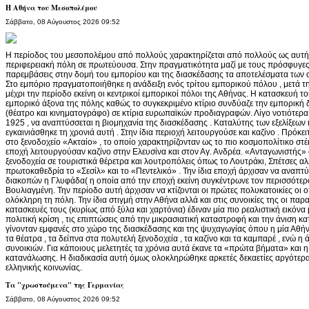
Η Αθήνα του Μεσοπολέμου
Σάββατο, 08 Αύγουστος 2026 09:52
Η περίοδος του μεσοπολέμου από πολλούς χαρακτηρίζεται από πολλούς ως αυτή
περιφερειακή πόλη σε πρωτεύουσα. Στην πραγματικότητα μαζί με τους πρόσφυγες
παρεμβάσεις στην δομή του εμπορίου και της διασκέδασης τα αποτελέσματα των ο
Στο εμπόριο πραγματοποιήθηκε η ανάδειξη ενός τρίτου εμπορικού πόλου , μετά τ
μέχρι την περίοδο εκείνη οι κεντρικοί εμπορικοί πόλοι της Αθήνας. Η κατασκευή τ
εμπορικό άξονα της πόλης καθώς το συγκεκριμένο κτίριο συνδύαζε την εμπορική 
(θέατρο και κινηματογράφο) σε κτίρια ευρωπαϊκών προδιαγραφών. Λίγο νοτιότερα 
1925 , να αναπτύσσεται η βιομηχανία της διασκέδασης . Καταλύτης των εξελίξε
εγκαινιάσθηκε τη χρονιά αυτή . Στην ίδια περιοχή λειτουργούσε και καζίνο . Πρόκειτ
στο ξενοδοχείο «Ακταίο» , το οποίο χαρακτηρίζονταν ως το πιο κοσμοπολίτικο στέκι
εποχή λειτουργούσαν καζίνο στην Ελευσίνα και στον Αγ. Ανδρέα. «Ανταγωνιστής»
ξενοδοχεία σε τουριστικά θέρετρα και λουτροπόλεις όπως το Λουτράκι, Σπέτσες αλ
πρωτοκαθεδρία το «Σεσίλ» και το «Πεντελικό» . Την ίδια εποχή άρχισαν να αναπτ
διακοπών η Γλυφάδα( η οποία από την εποχή εκείνη συγκέντρωνε τον περισσότερο
Βουλιαγμένη. Την περίοδο αυτή άρχισαν να κτίζονται οι πρώτες πολυκατοικίες οι 
ολόκληρη τη πόλη. Την ίδια στιγμή στην Αθήνα αλλά και στις συνοικίες της οι παρ
κατασκευές τους (κυρίως από ξύλα και χαρτόνια) έδιναν μία πιο ρεαλιστική εικόν
πολιτική κρίση , τις επιπτώσεις από την μικρασιατική καταστροφή και την άνιση 
γίνονταν εμφανές στο χώρο της διασκέδασης και της ψυχαγωγίας όπου η μία Αθή
τα θέατρα , τα δείπνα στα πολυτελή ξενοδοχεία , τα καζίνο και τα καμπαρέ , ενώ 
συνοικιών. Για κάποιους μελετητές τα χρόνια αυτά έκανε τα «πρώτα βήματα» και 
κατανάλωσης. Η διαδικασία αυτή όμως ολοκληρώθηκε αρκετές δεκαετίες αργότερα
ελληνικής κοινωνίας.
Τα "χρωστούμενα" της Γερμανίας
Σάββατο, 08 Αύγουστος 2026 09:52