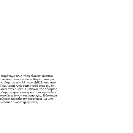
 παράλογο άλλο τόσο είναι και αληθινό.
οικοδομή έκτισαν ένα αυθαίρετο οικισμό
η οικοδόμηση των Αθηνών εξεδόθησαν απο
"Περί Αδείας Οικοδομής"εκδόθηκε την 6η
ώνουν στην Αθήνα. Ο έλεγχος της δόμησης
ικοδόμηση ήταν έντονη και αυτό προκάλεσε
μικού ώστε έγιναν και εισαγωγές. Ειδικότερα
ύτερες εργασίες πχ σκαφτιάδες. Σε λίγο
ουλεύουν 15 ώρες ημερησίως!!!