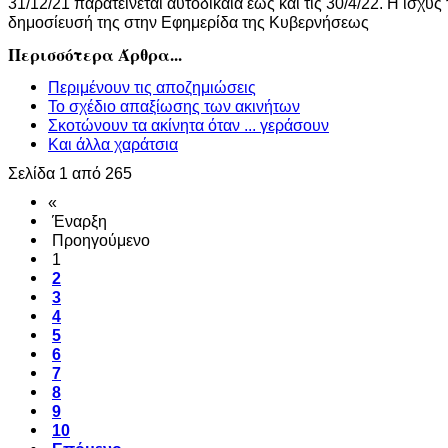
31/12/21 παρατείνεται αυτοδίκαια έως και τις 30/4/22. Η ισχύ
δημοσίευσή της στην Εφημερίδα της Κυβερνήσεως
Περισσότερα Άρθρα...
Περιμένουν τις αποζημιώσεις
Το σχέδιο απαξίωσης των ακινήτων
Σκοτώνουν τα ακίνητα όταν ... γεράσουν
Και άλλα χαράτσια
Σελίδα 1 από 265
«
Έναρξη
Προηγούμενο
1
2
3
4
5
6
7
8
9
10