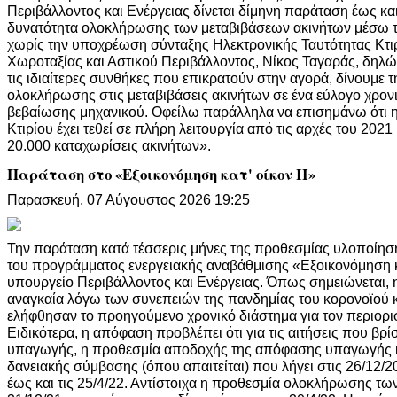
Περιβάλλοντος και Ενέργειας δίνεται δίμηνη παράταση έως και
δυνατότητα ολοκλήρωσης των μεταβιβάσεων ακινήτων μέσω 
χωρίς την υποχρέωση σύνταξης Ηλεκτρονικής Ταυτότητας Κτ
Χωροταξίας και Αστικού Περιβάλλοντος, Νίκος Ταγαράς, δηλ
τις ιδιαίτερες συνθήκες που επικρατούν στην αγορά, δίνουμε 
ολοκλήρωσης στις μεταβιβάσεις ακινήτων σε ένα εύλογο χρον
βεβαίωσης μηχανικού. Οφείλω παράλληλα να επισημάνω ότι η
Κτιρίου έχει τεθεί σε πλήρη λειτουργία από τις αρχές του 2021 κ
20.000 καταχωρίσεις ακινήτων».
Παράταση στο «Εξοικονόμηση κατ' οίκον II»
Παρασκευή, 07 Αύγουστος 2026 19:25
Την παράταση κατά τέσσερις μήνες της προθεσμίας υλοποίησ
του προγράμματος ενεργειακής αναβάθμισης «Εξοικονόμηση κα
υπουργείο Περιβάλλοντος και Ενέργειας. Όπως σημειώνεται, 
αναγκαία λόγω των συνεπειών της πανδημίας του κορονοϊού 
ελήφθησαν το προηγούμενο χρονικό διάστημα για τον περιορι
Ειδικότερα, η απόφαση προβλέπει ότι για τις αιτήσεις που βρί
υπαγωγής, η προθεσμία αποδοχής της απόφασης υπαγωγής 
δανειακής σύμβασης (όπου απαιτείται) που λήγει στις 26/12/2
έως και τις 25/4/22. Αντίστοιχα η προθεσμία ολοκλήρωσης τω