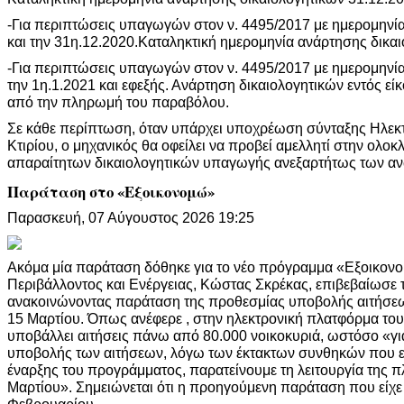
-Για περιπτώσεις υπαγωγών στον ν. 4495/2017 με ημερομην
και την 31η.12.2020.Καταληκτική ημερομηνία ανάρτησης δικα
-Για περιπτώσεις υπαγωγών στον ν. 4495/2017 με ημερομη
την 1η.1.2021 και εφεξής. Ανάρτηση δικαιολογητικών εντός ε
από την πληρωμή του παραβόλου.
Σε κάθε περίπτωση, όταν υπάρχει υποχρέωση σύνταξης Ηλεκ
Κτιρίου, ο μηχανικός θα οφείλει να προβεί αμελλητί στην ολ
απαραίτητων δικαιολογητικών υπαγωγής ανεξαρτήτως των α
Παράταση στο «Εξοικονομώ»
Παρασκευή, 07 Αύγουστος 2026 19:25
Ακόμα μία παράταση δόθηκε για το νέο πρόγραμμα «Εξοικον
Περιβάλλοντος και Ενέργειας, Κώστας Σκρέκας, επιβεβαίωσε 
ανακοινώνοντας παράταση της προθεσμίας υποβολής αιτήσεω
15 Μαρτίου. Όπως ανέφερε , στην ηλεκτρονική πλατφόρμα το
υποβάλλει αιτήσεις πάνω από 80.000 νοικοκυριά, ωστόσο «γι
υποβολής των αιτήσεων, λόγω των έκτακτων συνθηκών που 
έναρξης του προγράμματος, παρατείνουμε τη λειτουργία της π
Μαρτίου». Σημειώνεται ότι η προηγούμενη παράταση που είχε δ
Φεβρουαρίου.