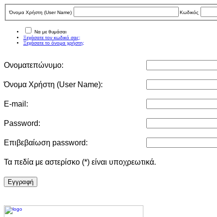
Όνομα Χρήστη (User Νame)
Κωδικός
Να με θυμάσαι
Ξεχάσατε τον κωδικό σας;
Ξεχάσατε το όνομα χρήστη;
Ονοματεπώνυμο:
Όνομα Χρήστη (User Νame):
E-mail:
Password:
Επιβεβαίωση password:
Τα πεδία με αστερίσκο (*) είναι υποχρεωτικά.
Eγγραφή