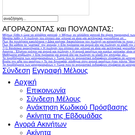
ΑΓΟΡΑΖΟΝΤΑΣ και ΠΟΥΛΩΝΤΑΣ:
Μήπως ήλθε η ώρα να αλλάξετε γειτονιά;
»
Μήπως αν αλλάζατε γειτονιά θα είχατε περιορισμό τω
Μεγάλα λάθη
»
Η πώληση του σπιτιού σας μπορεί να είναι μία εκπληκτικά χρονοβόρα υπ...
Πως θα πουλήσετε ευκολότερα
»
Δέκα κινήσεις διευκολύνουν τον πωλητή να καταστήσει το προς
Πως θα μάθετε τα "μυστικά" της αγοράς
»
Είτε πρόκειται για αγορά είτε για πώληση το κλειδί της ε
7+1 θανάσιμα αμαρτήματα
»
Η πώληση του σπιτιού σας μπορεί να είναι μία εκπληκτικά χρονοβό
Ακινητα : Έξυπνοι τρόποι για αγορά και πώληση
»
Η αγορά ακινήτων και κυρίως κατοικίας είναι 
Μαθήματα επιβίωσης
»
Είτε πρόκειται για αγορά είτε για πώληση το κλειδί της επιτυχίας είν...
Τα προβλήματα των μεταχειρισμένων
»
Τώρα που το αγοραστικό ενδιαφέρον στρέφεται σε μεταχειρ
Βρείτε την αξία του ακινήτου
»
Το πιο δημοφιλές σύνθημα στην αγορά ακινήτων ήταν πάντα "θέση,
Τα προβλήματα των μεταχειρισμένων
»
Τώρα που το αγοραστικό ενδιαφέρον στρέφεται σε μεταχειρ
Σύνδεση
Εγγραφή Μέλους
Αρχική
Επικοινωνία
Σύνδεση Μέλους
Ανάκτηση Κωδικού Πρόσβασης
Ακίνητα της Εβδομάδας
Αγορά Ακινήτων
Ακίνητα