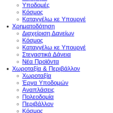
Υποδομές
Κόσμος
Καταγγέλω κε Υπουργέ
Χρηματοδότηση
Διαχείριση Δανείων
Κόσμος
Καταγγέλω κε Υπουργέ
Στεγαστικά Δάνεια
Νέα Προϊόντα
Χωροταξία & Περιβάλλον
Χωροταξία
Έργα Υποδομών
Αναπλάσεις
Πολεοδομία
Περιβάλλον
Κόσμος