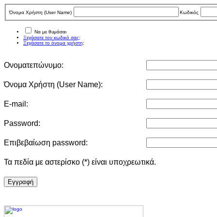
Όνομα Χρήστη (User Νame)
Κωδικός
Να με θυμάσαι
Ξεχάσατε τον κωδικό σας;
Ξεχάσατε το όνομα χρήστη;
Ονοματεπώνυμο:
Όνομα Χρήστη (User Νame):
E-mail:
Password:
Επιβεβαίωση password:
Τα πεδία με αστερίσκο (*) είναι υποχρεωτικά.
Eγγραφή