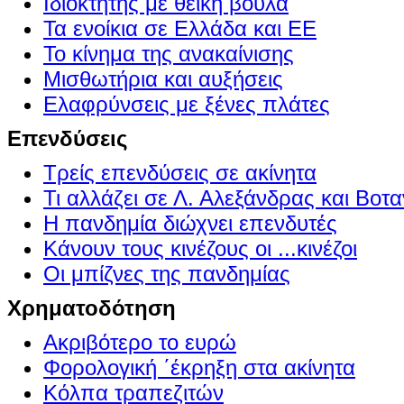
Ιδιοκτήτης με θεϊκή βούλα
Τα ενοίκια σε Ελλάδα και ΕΕ
Το κίνημα της ανακαίνισης
Μισθωτήρια και αυξήσεις
Ελαφρύνσεις με ξένες πλάτες
Επενδύσεις
Τρείς επενδύσεις σε ακίνητα
Τι αλλάζει σε Λ. Αλεξάνδρας και Βοτα
Η πανδημία διώχνει επενδυτές
Κάνουν τους κινέζους οι ...κινέζοι
Οι μπίζνες της πανδημίας
Χρηματοδότηση
Ακριβότερο το ευρώ
Φορολογική ΄έκρηξη στα ακίνητα
Κόλπα τραπεζιτών