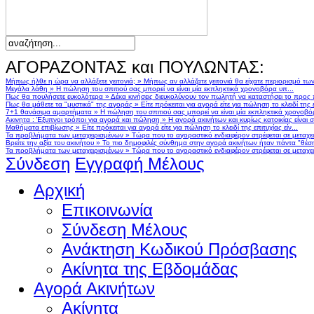
ΑΓΟΡΑΖΟΝΤΑΣ και ΠΟΥΛΩΝΤΑΣ:
Μήπως ήλθε η ώρα να αλλάξετε γειτονιά;
»
Μήπως αν αλλάζατε γειτονιά θα είχατε περιορισμό τω
Μεγάλα λάθη
»
Η πώληση του σπιτιού σας μπορεί να είναι μία εκπληκτικά χρονοβόρα υπ...
Πως θα πουλήσετε ευκολότερα
»
Δέκα κινήσεις διευκολύνουν τον πωλητή να καταστήσει το προς
Πως θα μάθετε τα "μυστικά" της αγοράς
»
Είτε πρόκειται για αγορά είτε για πώληση το κλειδί της ε
7+1 θανάσιμα αμαρτήματα
»
Η πώληση του σπιτιού σας μπορεί να είναι μία εκπληκτικά χρονοβό
Ακινητα : Έξυπνοι τρόποι για αγορά και πώληση
»
Η αγορά ακινήτων και κυρίως κατοικίας είναι 
Μαθήματα επιβίωσης
»
Είτε πρόκειται για αγορά είτε για πώληση το κλειδί της επιτυχίας είν...
Τα προβλήματα των μεταχειρισμένων
»
Τώρα που το αγοραστικό ενδιαφέρον στρέφεται σε μεταχειρ
Βρείτε την αξία του ακινήτου
»
Το πιο δημοφιλές σύνθημα στην αγορά ακινήτων ήταν πάντα "θέση,
Τα προβλήματα των μεταχειρισμένων
»
Τώρα που το αγοραστικό ενδιαφέρον στρέφεται σε μεταχειρ
Σύνδεση
Εγγραφή Μέλους
Αρχική
Επικοινωνία
Σύνδεση Μέλους
Ανάκτηση Κωδικού Πρόσβασης
Ακίνητα της Εβδομάδας
Αγορά Ακινήτων
Ακίνητα