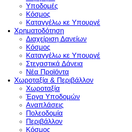
Υποδομές
Κόσμος
Καταγγέλω κε Υπουργέ
Χρηματοδότηση
Διαχείριση Δανείων
Κόσμος
Καταγγέλω κε Υπουργέ
Στεγαστικά Δάνεια
Νέα Προϊόντα
Χωροταξία & Περιβάλλον
Χωροταξία
Έργα Υποδομών
Αναπλάσεις
Πολεοδομία
Περιβάλλον
Κόσμος