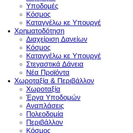
Υποδομές
Κόσμος
Καταγγέλω κε Υπουργέ
Χρηματοδότηση
Διαχείριση Δανείων
Κόσμος
Καταγγέλω κε Υπουργέ
Στεγαστικά Δάνεια
Νέα Προϊόντα
Χωροταξία & Περιβάλλον
Χωροταξία
Έργα Υποδομών
Αναπλάσεις
Πολεοδομία
Περιβάλλον
Κόσμος