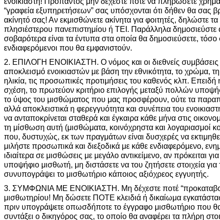
ενοικιαστή! Προπαντός μην δέχεστε ποτέ να πληρώσετε χρήμ
“γραφεία εξυπηρετήσεων” σας υπόσχονται ότι δήθεν θα σας βρ
ακίνητό σας! Αν εκμισθώνετε ακίνητα για φοιτητές, δηλώστε τ
πλησιέστερου πανεπιστημίου ή ΤΕΙ. Παράλληλα δημοσιεύστε 
σοβαρότερα είναι τα έντυπα στα οποία θα δημοσιεύσετε, τόσο σ
ενδιαφερόμενοι που θα εμφανιστούν.
2. ΕΠΙΛΟΓΗ ΕΝΟΙΚΙΑΣΤΗ. Ο νόμος και οι διεθνείς συμβάσεις
αποκλεισμό ενοικιαστών με βάση την εθνικότητα, το χρώμα, τη
ηλικία, τις προσωπικές προτιμήσεις του καθενός κλπ. Επειδή 
σχέση, το πρωτεύον κριτήριο επιλογής μεταξύ πολλών υποψήφ
το ύψος του μισθώματος που μας προσφέρουν, ούτε τα παραπ
αλλά αποκλειστικά η φερεγγυότητα και συνέπεια του ενοικιαστ
να ανταποκρίνεται σταθερά και έγκαιρα κάθε μήνα στις οικον
τη μίσθωση αυτή (μισθώματα, κοινόχρηστα και λογαριασμοί κο
που, δυστυχώς, εκ των πραγμάτων είναι δυσχερές να εκτιμηθεί
μιλήστε προσωπικά και διεξοδικά με κάθε ενδιαφερόμενο, ενημ
ιδιαίτερα σε μισθώσεις με μεγάλο αντικείμενο, αν πρόκειται γ
υποψήφιο μισθωτή, μη διστάσετε να του ζητήσετε στοιχεία για 
συνυπογράψει το μισθωτήριο κάποιος αξιόχρεος εγγυητής.
3. ΣΥΜΦΩΝΙΑ ΜΕ ΕΝΟΙΚΙΑΣΤΗ. Μη δέχεστε ποτέ “προκαταβ
μισθωτηρίου! Μη δώσετε ΠΟΤΕ κλειδιά ή δικαίωμα εγκατάστα
πριν υπογράψετε οπωσδήποτε το έγγραφο μισθωτήριο που θα
συντάξει ο δικηγόρος σας, το οποίο θα αναφέρει τα πλήρη στοι