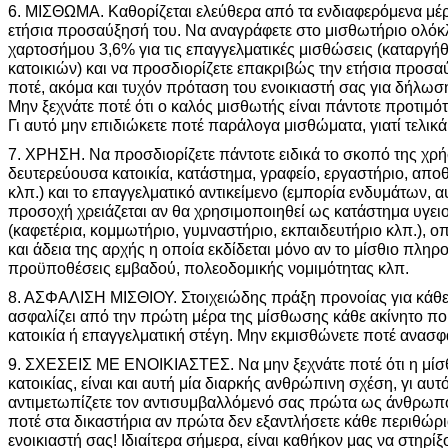
6. ΜΙΣΘΩΜΑ. Καθορίζεται ελεύθερα από τα ενδιαφερόμενα μέ
ετήσια προσαύξησή του. Να αναγράφετε στο μισθωτήριο ολόκλ
χαρτοσήμου 3,6% για τις επαγγελματικές μισθώσεις (καταργήθ
κατοικιών) και να προσδιορίζετε επακριβώς την ετήσια προσ
ποτέ, ακόμα και τυχόν πρόταση του ενοικιαστή σας για δήλωσ
Μην ξεχνάτε ποτέ ότι ο καλός μισθωτής είναι πάντοτε προτιμ
Γι αυτό μην επιδιώκετε ποτέ παράλογα μισθώματα, γιατί τελικά 
7. ΧΡΗΣΗ. Να προσδιορίζετε πάντοτε ειδικά το σκοπό της χρή
δευτερεύουσα κατοικία, κατάστημα, γραφείο, εργαστήριο, απ
κλπ.) και το επαγγελματικό αντικείμενο (εμπορία ενδυμάτων, αυ
προσοχή χρειάζεται αν θα χρησιμοποιηθεί ως κατάστημα υγει
(καφετέρια, κομμωτήριο, γυμναστήριο, εκπαιδευτήριο κλπ.), ο
και άδεια της αρχής η οποία εκδίδεται μόνο αν το μίσθιο πληρ
προϋποθέσεις εμβαδού, πολεοδομικής νομιμότητας κλπ.
8. ΑΣΦΑΛΙΣΗ ΜΙΣΘΙΟΥ. Στοιχειώδης πράξη προνοίας για κάθε 
ασφαλίζει από την πρώτη μέρα της μίσθωσης κάθε ακίνητο που 
κατοικία ή επαγγελματική στέγη. Μην εκμισθώνετε ποτέ ανασφ
9. ΣΧΕΣΕΙΣ ΜΕ ΕΝΟΙΚΙΑΣΤΕΣ. Να μην ξεχνάτε ποτέ ότι η μίσθ
κατοικίας, είναι και αυτή μία διαρκής ανθρώπινη σχέση, γι αυτ
αντιμετωπίζετε τον αντισυμβαλλόμενό σας πρώτα ως άνθρωπο
ποτέ στα δικαστήρια αν πρώτα δεν εξαντλήσετε κάθε περιθώρ
ενοικιαστή σας! Ιδιαίτερα σήμερα, είναι καθήκον μας να στηρί