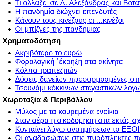
Τι αλλάζει σε Λ. Αλεξάνδρας και Βοτα
Η πανδημία διώχνει επενδυτές
Κάνουν τους κινέζους οι ...κινέζοι
Οι μπίζνες της πανδημίας
Χρηματοδότηση
Ακριβότερο το ευρώ
Φορολογική ΄έκρηξη στα ακίνητα
Κόλπα τραπεζιτών
Δόσεις δανείων προσαρμοσμένες στ
Τσουνάμι κόκκινων στεγαστικών λόγ
Χωροταξία & Περιβάλλον
Μύλος με τα κουρεμένα ενοίκια
Στον αέρα η οικοδόμηση στα εκτός σ
Κονταίνει λόγω ανατιμήσεων το Ε
Οι αναδασώσεις στις πυρόπληκτες π