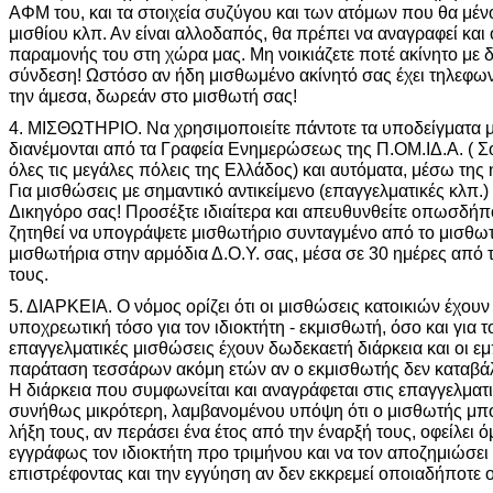
ΑΦΜ του, και τα στοιχεία συζύγου και των ατόμων που θα μένο
μισθίου κλπ. Αν είναι αλλοδαπός, θα πρέπει να αναγραφεί και 
παραμονής του στη χώρα μας. Μη νοικιάζετε ποτέ ακίνητο με 
σύνδεση! Ωστόσο αν ήδη μισθωμένο ακίνητό σας έχει τηλεφων
την άμεσα, δωρεάν στο μισθωτή σας!
4. ΜΙΣΘΩΤΗΡΙΟ. Να χρησιμοποιείτε πάντοτε τα υποδείγματα
διανέμονται από τα Γραφεία Ενημερώσεως της Π.ΟΜ.ΙΔ.Α. ( Σ
όλες τις μεγάλες πόλεις της Ελλάδος) και αυτόματα, μέσω της 
Για μισθώσεις με σημαντικό αντικείμενο (επαγγελματικές κλπ.
Δικηγόρο σας! Προσέξτε ιδιαίτερα και απευθυνθείτε οπωσδήπ
ζητηθεί να υπογράψετε μισθωτήριο συνταγμένο από το μισθωτή
μισθωτήρια στην αρμόδια Δ.Ο.Υ. σας, μέσα σε 30 ημέρες από 
τους.
5. ΔΙΑΡΚΕΙΑ. Ο νόμος ορίζει ότι οι μισθώσεις κατοικιών έχουν 
υποχρεωτική τόσο για τον ιδιοκτήτη - εκμισθωτή, όσο και για τ
επαγγελματικές μισθώσεις έχουν δωδεκαετή διάρκεια και οι ε
παράταση τεσσάρων ακόμη ετών αν ο εκμισθωτής δεν καταβάλ
Η διάρκεια που συμφωνείται και αναγράφεται στις επαγγελματι
συνήθως μικρότερη, λαμβανομένου υπόψη ότι ο μισθωτής μπορ
λήξη τους, αν περάσει ένα έτος από την έναρξή τους, οφείλει
εγγράφως τον ιδιοκτήτη προ τριμήνου και να τον αποζημιώσει 
επιστρέφοντας και την εγγύηση αν δεν εκκρεμεί οποιαδήποτε ο