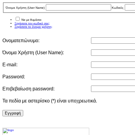
Όνομα Χρήστη (User Νame)
Κωδικός
Να με θυμάσαι
Ξεχάσατε τον κωδικό σας;
Ξεχάσατε το όνομα χρήστη;
Ονοματεπώνυμο:
Όνομα Χρήστη (User Νame):
E-mail:
Password:
Επιβεβαίωση password:
Τα πεδία με αστερίσκο (*) είναι υποχρεωτικά.
Eγγραφή