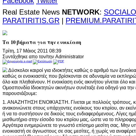
Facebook
Twitter
Real Estate News
NETWORK
:
SOCIALO
PARATIRITIS.GR
|
PREMIUM.PARATIRI
Τα 10 βήματα για την ενοικίαση
Τρίτη, 17 Μάιος 2011 08:39
Συντάχθηκε απο τον/την Administrator
Δύσκολοι καιροί για ιδιοκτήτες καθώς ο αριθμό των ξενοίκ
καθώς οι ενοικιαστές που βρίσκονται σε αδυναμία να εκπληρ
όλο και πληθαίνουν. Η ενοικίαση ενός ακινήτου γίνεται όλο κα
Ομοσπονδία Ιδιοκτητών ακινήτων συνέταξε ένα οδηγό για την ε
παρουσιάζουμε:
1. ΑΝΑΖΗΤΗΣΗ ΕΝΟΙΚΙΑΣΤΗ. Γίνεται με πολλούς τρόπους, κα
ανακοινώνετε στους υπάρχοντες ενοίκους του κτιρίου, αν εκεί
ή να το συστήσουν σε δικούς τους ενδιαφερόμενους. Λίγες ημέ
μισθωτήριο στην είσοδο του κτιρίου μας, ώστε να το πληροφορ
Αργότερα ενημερώνετε το γνωστό επίσημο μεσίτη σας. Μην υ
ενοικιαστή σε άγνωστους σε σας μεσίτες, ή χωρίς να αναφέρε