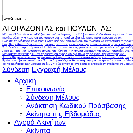
ΑΓΟΡΑΖΟΝΤΑΣ και ΠΟΥΛΩΝΤΑΣ:
Μήπως ήλθε η ώρα να αλλάξετε γειτονιά;
»
Μήπως αν αλλάζατε γειτονιά θα είχατε περιορισμό τω
Μεγάλα λάθη
»
Η πώληση του σπιτιού σας μπορεί να είναι μία εκπληκτικά χρονοβόρα υπ...
Πως θα πουλήσετε ευκολότερα
»
Δέκα κινήσεις διευκολύνουν τον πωλητή να καταστήσει το προς
Πως θα μάθετε τα "μυστικά" της αγοράς
»
Είτε πρόκειται για αγορά είτε για πώληση το κλειδί της ε
7+1 θανάσιμα αμαρτήματα
»
Η πώληση του σπιτιού σας μπορεί να είναι μία εκπληκτικά χρονοβό
Ακινητα : Έξυπνοι τρόποι για αγορά και πώληση
»
Η αγορά ακινήτων και κυρίως κατοικίας είναι 
Μαθήματα επιβίωσης
»
Είτε πρόκειται για αγορά είτε για πώληση το κλειδί της επιτυχίας είν...
Τα προβλήματα των μεταχειρισμένων
»
Τώρα που το αγοραστικό ενδιαφέρον στρέφεται σε μεταχειρ
Βρείτε την αξία του ακινήτου
»
Το πιο δημοφιλές σύνθημα στην αγορά ακινήτων ήταν πάντα "θέση,
Τα προβλήματα των μεταχειρισμένων
»
Τώρα που το αγοραστικό ενδιαφέρον στρέφεται σε μεταχειρ
Σύνδεση
Εγγραφή Μέλους
Αρχική
Επικοινωνία
Σύνδεση Μέλους
Ανάκτηση Κωδικού Πρόσβασης
Ακίνητα της Εβδομάδας
Αγορά Ακινήτων
Ακίνητα