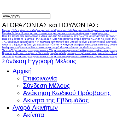
ΑΓΟΡΑΖΟΝΤΑΣ και ΠΟΥΛΩΝΤΑΣ:
Μήπως ήλθε η ώρα να αλλάξετε γειτονιά;
»
Μήπως αν αλλάζατε γειτονιά θα είχατε περιορισμό τω
Μεγάλα λάθη
»
Η πώληση του σπιτιού σας μπορεί να είναι μία εκπληκτικά χρονοβόρα υπ...
Πως θα πουλήσετε ευκολότερα
»
Δέκα κινήσεις διευκολύνουν τον πωλητή να καταστήσει το προς
Πως θα μάθετε τα "μυστικά" της αγοράς
»
Είτε πρόκειται για αγορά είτε για πώληση το κλειδί της ε
7+1 θανάσιμα αμαρτήματα
»
Η πώληση του σπιτιού σας μπορεί να είναι μία εκπληκτικά χρονοβό
Ακινητα : Έξυπνοι τρόποι για αγορά και πώληση
»
Η αγορά ακινήτων και κυρίως κατοικίας είναι 
Μαθήματα επιβίωσης
»
Είτε πρόκειται για αγορά είτε για πώληση το κλειδί της επιτυχίας είν...
Τα προβλήματα των μεταχειρισμένων
»
Τώρα που το αγοραστικό ενδιαφέρον στρέφεται σε μεταχειρ
Βρείτε την αξία του ακινήτου
»
Το πιο δημοφιλές σύνθημα στην αγορά ακινήτων ήταν πάντα "θέση,
Τα προβλήματα των μεταχειρισμένων
»
Τώρα που το αγοραστικό ενδιαφέρον στρέφεται σε μεταχειρ
Σύνδεση
Εγγραφή Μέλους
Αρχική
Επικοινωνία
Σύνδεση Μέλους
Ανάκτηση Κωδικού Πρόσβασης
Ακίνητα της Εβδομάδας
Αγορά Ακινήτων
Ακίνητα