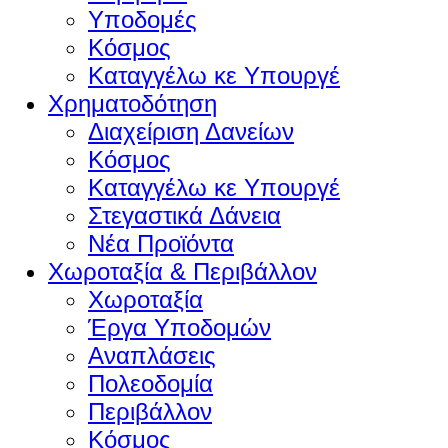
Υποδομές
Κόσμος
Καταγγέλω κε Υπουργέ
Χρηματοδότηση
Διαχείριση Δανείων
Κόσμος
Καταγγέλω κε Υπουργέ
Στεγαστικά Δάνεια
Νέα Προϊόντα
Χωροταξία & Περιβάλλον
Χωροταξία
Έργα Υποδομών
Αναπλάσεις
Πολεοδομία
Περιβάλλον
Κόσμος