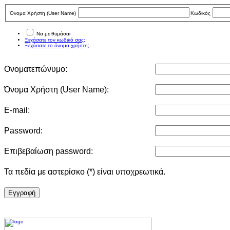
Όνομα Χρήστη (User Νame)
Κωδικός
Να με θυμάσαι
Ξεχάσατε τον κωδικό σας;
Ξεχάσατε το όνομα χρήστη;
Ονοματεπώνυμο:
Όνομα Χρήστη (User Νame):
E-mail:
Password:
Επιβεβαίωση password:
Τα πεδία με αστερίσκο (*) είναι υποχρεωτικά.
Eγγραφή